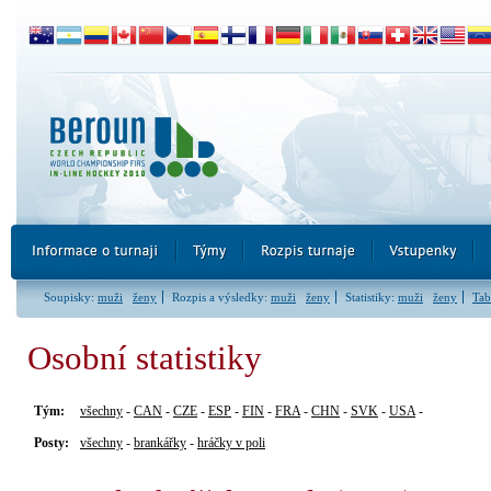
Soupisky:
muži
ženy
Rozpis a výsledky:
muži
ženy
Statistiky:
muži
ženy
Tab
Osobní statistiky
Tým:
všechny
-
CAN
-
CZE
-
ESP
-
FIN
-
FRA
-
CHN
-
SVK
-
USA
-
Posty:
všechny
-
brankářky
-
hráčky v poli