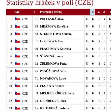
Statistiky hráček v poli (CZE)
tým
#
Příjmení a jméno
Z
G
A
1.
91
POLENSKÁ Alena
U
6
10
4
1
CZE
2.
98
MRÁZOVÁ Kateřina
U
6
9
4
1
CZE
3.
58
STUDENTOVÁ Simona
U
6
3
6
CZE
4.
1
HOLEŠOVÁ Eva
U
6
2
5
CZE
5.
19
FLACHSOVÁ Kateřina
U
6
2
3
CZE
6.
33
ŠŤASTNÁ Tereza
U
6
0
5
CZE
7.
12
ZELENKOVÁ Petra
U
6
1
2
CZE
8.
26
PANČÁKOVÁ Věra
U
6
2
0
CZE
9.
71
NOVÁKOVÁ Lucie
U
6
2
0
CZE
10.
24
FIALOVÁ Andrea
U
6
2
0
CZE
11.
9
MELICHERÍKOVÁ Petra
U
6
1
1
CZE
12.
74
HEINDLOVÁ Lucie
U
6
0
2
CZE
13.
15
KNOTKOVÁ Barbora
U
6
0
1
CZE