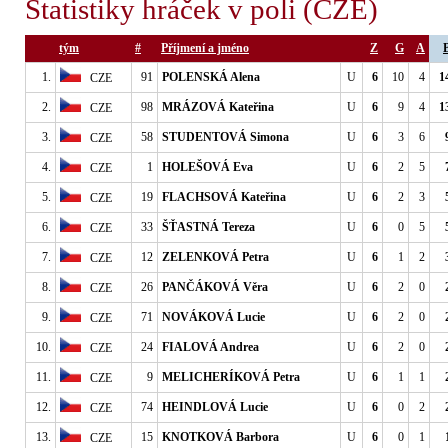
Statistiky hráček v poli (CZE)
tým
#
Příjmení a jméno
Z
G
A
1.
91
POLENSKÁ Alena
U
6
10
4
1
CZE
2.
98
MRÁZOVÁ Kateřina
U
6
9
4
1
CZE
3.
58
STUDENTOVÁ Simona
U
6
3
6
CZE
4.
1
HOLEŠOVÁ Eva
U
6
2
5
CZE
5.
19
FLACHSOVÁ Kateřina
U
6
2
3
CZE
6.
33
ŠŤASTNÁ Tereza
U
6
0
5
CZE
7.
12
ZELENKOVÁ Petra
U
6
1
2
CZE
8.
26
PANČÁKOVÁ Věra
U
6
2
0
CZE
9.
71
NOVÁKOVÁ Lucie
U
6
2
0
CZE
10.
24
FIALOVÁ Andrea
U
6
2
0
CZE
11.
9
MELICHERÍKOVÁ Petra
U
6
1
1
CZE
12.
74
HEINDLOVÁ Lucie
U
6
0
2
CZE
13.
15
KNOTKOVÁ Barbora
U
6
0
1
CZE