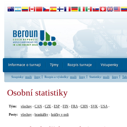
Soupisky:
muži
ženy
Rozpis a výsledky:
muži
ženy
Statistiky:
muži
ženy
Tab
Osobní statistiky
Tým:
všechny
-
CAN
-
CZE
-
ESP
-
FIN
-
FRA
-
CHN
-
SVK
-
USA
-
Posty:
všechny
-
brankářky
-
hráčky v poli