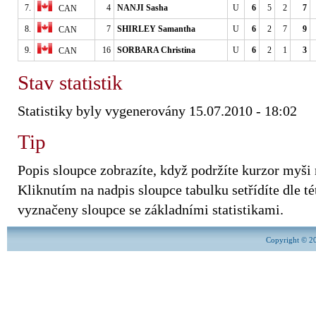
7.
4
NANJI Sasha
U
6
5
2
7
CAN
8.
7
SHIRLEY Samantha
U
6
2
7
9
CAN
9.
16
SORBARA Christina
U
6
2
1
3
CAN
Stav statistik
Statistiky byly vygenerovány 15.07.2010 - 18:02
Tip
Popis sloupce zobrazíte, když podržíte kurzor myši
Kliknutím na nadpis sloupce tabulku setřídíte dle tét
vyznačeny sloupce se základními statistikami.
Copyright © 