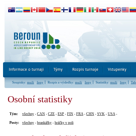
Soupisky:
muži
ženy
Rozpis a výsledky:
muži
ženy
Statistiky:
muži
ženy
Tab
Osobní statistiky
Tým:
všechny
-
CAN
-
CZE
-
ESP
-
FIN
-
FRA
-
CHN
-
SVK
-
USA
-
Posty:
všechny
-
brankářky
-
hráčky v poli