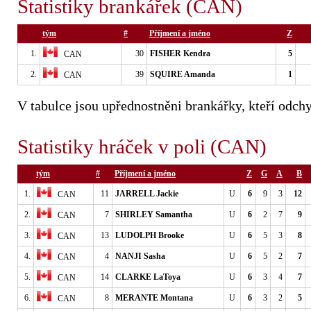
Statistiky brankářek (CAN)
tým
#
Příjmení a jméno
Z
1.
30
FISHER Kendra
5
CAN
2.
39
SQUIRE Amanda
1
CAN
V tabulce jsou upřednostněni brankářky, kteří odchy
Statistiky hráček v poli (CAN)
tým
#
Příjmení a jméno
Z
G
A
B
1.
11
JARRELL Jackie
U
6
9
3
12
CAN
2.
7
SHIRLEY Samantha
U
6
2
7
9
CAN
3.
13
LUDOLPH Brooke
U
6
5
3
8
CAN
4.
4
NANJI Sasha
U
6
5
2
7
CAN
5.
14
CLARKE LaToya
U
6
3
4
7
CAN
6.
8
MERANTE Montana
U
6
3
2
5
CAN