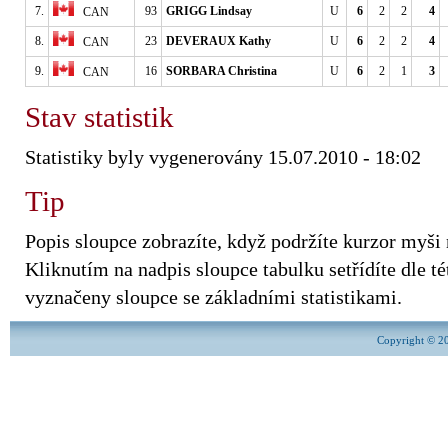
7.
93
GRIGG Lindsay
U
6
2
2
4
CAN
8.
23
DEVERAUX Kathy
U
6
2
2
4
CAN
9.
16
SORBARA Christina
U
6
2
1
3
CAN
Stav statistik
Statistiky byly vygenerovány 15.07.2010 - 18:02
Tip
Popis sloupce zobrazíte, když podržíte kurzor myši
Kliknutím na nadpis sloupce tabulku setřídíte dle tét
vyznačeny sloupce se základními statistikami.
Copyright © 