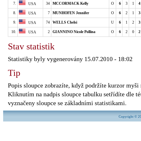
7.
34
MCCORMACK Kelly
O
6
3
1
4
USA
8.
7
MUNHOFEN Jennifer
O
6
2
1
3
USA
9.
74
WELLS Chelsi
U
6
1
2
3
USA
10.
2
GIANNINO Nicole Pollina
O
6
2
0
2
USA
Stav statistik
Statistiky byly vygenerovány 15.07.2010 - 18:02
Tip
Popis sloupce zobrazíte, když podržíte kurzor myši
Kliknutím na nadpis sloupce tabulku setřídíte dle tét
vyznačeny sloupce se základními statistikami.
Copyright © 