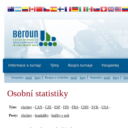
Soupisky:
muži
ženy
Rozpis a výsledky:
muži
ženy
Statistiky:
muži
ženy
Tab
Osobní statistiky
Tým:
všechny
-
CAN
-
CZE
-
ESP
-
FIN
-
FRA
-
CHN
-
SVK
-
USA
-
Posty:
všechny
-
brankářky
-
hráčky v poli