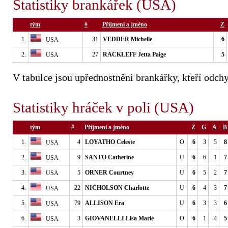
Statistiky brankářek (USA)
tým
#
Příjmení a jméno
Z
1.
31
VEDDER Michelle
6
USA
2.
27
RACKLEFF Jetta Paige
5
USA
V tabulce jsou upřednostněni brankářky, kteří odchy
Statistiky hráček v poli (USA)
tým
#
Příjmení a jméno
Z
G
A
B
1.
4
LOYATHO Celeste
O
6
3
5
8
USA
2.
9
SANTO Catherine
U
6
6
1
7
USA
3.
5
ORNER Courtney
U
6
5
2
7
USA
4.
22
NICHOLSON Charlotte
U
6
4
3
7
USA
5.
79
ALLISON Era
U
6
3
3
6
USA
6.
3
GIOVANELLI Lisa Marie
O
6
1
4
5
USA