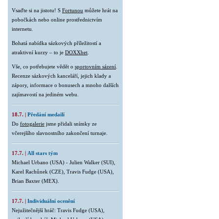
Vsaďte si na jistotu! S
Fortunou
můžete hrát na
pobočkách nebo online prostřednictvím
internetu.
Bohatá nabídka sázkových příležitostí a
atraktivní kurzy – to je
DOXXbet
.
Vše, co potřebujete vědět o
sportovním sázení
.
Recenze sázkových kanceláří, jejich klady a
zápory, informace o bonusech a mnoho dalších
zajímavostí na jediném webu.
18.7. |
Předání medailí
Do
fotogalerie
jsme přidali snímky ze
včerejšího slavnostního zakončení turnaje.
17.7. |
All stars tým
Michael Urbano (USA) - Julien Walker (SUI),
Karel Rachůnek (CZE), Travis Fudge (USA),
Brian Baxter (MEX).
17.7. |
Individuální ocenění
Nejužitečnější hráč: Travis Fudge (USA),