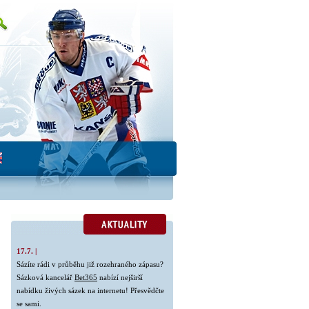
17.7. |
Sázíte rádi v průběhu již rozehraného zápasu?
Sázková kancelář
Bet365
nabízí nejširší
nabídku živých sázek na internetu! Přesvědčte
se sami.