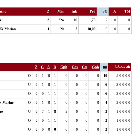
méno
Z
Min
Ink
Prů
SO
A
TM
e
6
224
10
1,79
2
0
0
X Marion
1
20
5
10,00
0
0
0
Z
G
A
B
Gph
Gos
Gts
Gpb
tm
2-5-o-k-th
O
6
1
0
1
0
0
0
0
10
5-0-0-0-0
U
6
1
0
1
0
0
0
0
6
3-0-0-0-0
O
6
0
1
1
0
0
0
0
6
3-0-0-0-0
 Marine
O
6
1
0
1
0
0
0
0
4
2-0-0-0-0
ne
U
6
7
1
8
2
0
0
0
2
1-0-0-0-0
O
6
0
1
1
0
0
0
0
2
1-0-0-0-0
O
6
0
0
0
0
0
0
0
2
1-0-0-0-0