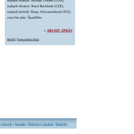
nejlepší brankář: Michael Urbano (USA),
nejlepší obránce: Karel Rachůnek (CZE),
nejlepší útočník: Diego Schwarzenbach (SUI),
cena fair play: Španělsko.
»
ARCHIV ZPRÁV
Bet365
|
Forex broker eToro
 právech
a
kontakt
|
Hokejový obchod
|
Hokejky