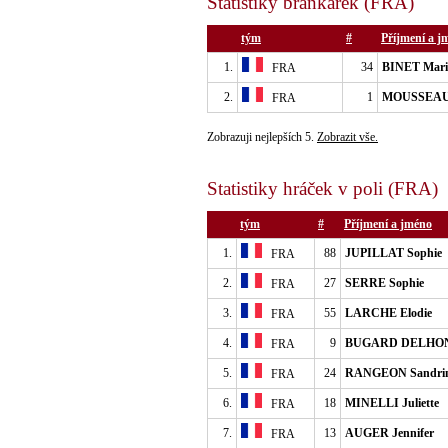
Statistiky brankářek (FRA)
tým
#
Příjmení a j
1.
34
BINET Mari
FRA
2.
1
MOUSSEAU
FRA
Zobrazuji nejlepších 5.
Zobrazit vše.
Statistiky hráček v poli (FRA)
tým
#
Příjmení a jméno
1.
88
JUPILLAT Sophie
FRA
2.
27
SERRE Sophie
FRA
3.
55
LARCHE Elodie
FRA
4.
9
BUGARD DELHON
FRA
5.
24
RANGEON Sandri
FRA
6.
18
MINELLI Juliette
FRA
7.
13
AUGER Jennifer
FRA