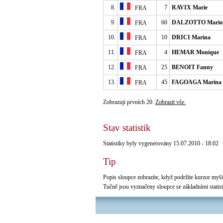
8.
7
RAVIX Marie
FRA
9.
60
DALZOTTO Mario
FRA
10.
10
DRICI Marina
FRA
11.
4
HEMAR Monique
FRA
12.
25
BENOIT Fanny
FRA
13.
45
FAGOAGA Marina
FRA
Zobrazuji prvních 20.
Zobrazit vše.
Stav statistik
Statistiky byly vygenerovány 15.07.2010 - 18:02
Tip
Popis sloupce zobrazíte, když podržíte kurzor myši 
Tučně jsou vyznačeny sloupce se základními statis