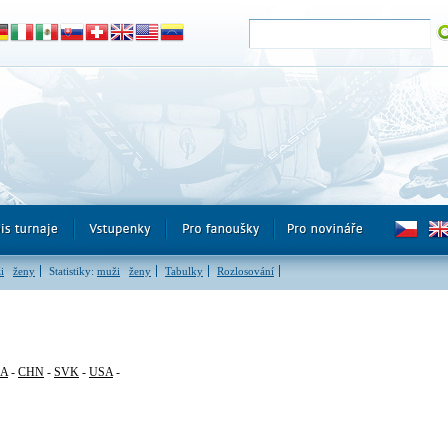
i
ženy
Statistiky:
muži
ženy
Tabulky
Rozlosování
RA
-
CHN
-
SVK
-
USA
-