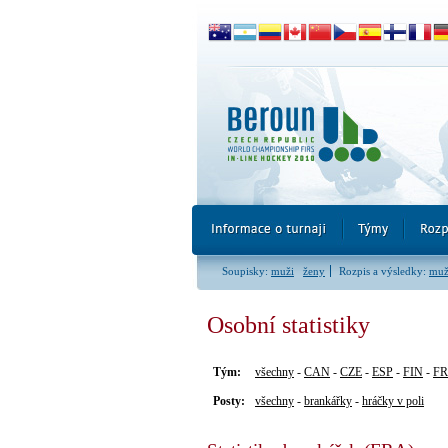
Soupisky:
muži
ženy
Rozpis a výsledky:
muž
Osobní statistiky
Tým:
všechny
-
CAN
-
CZE
-
ESP
-
FIN
-
F
Posty:
všechny
-
brankářky
-
hráčky v poli