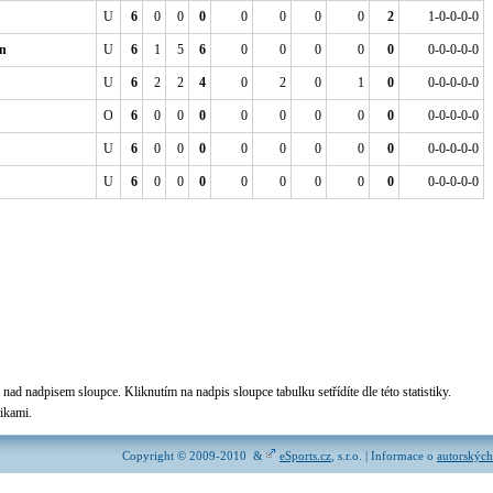
U
6
0
0
0
0
0
0
0
2
1-0-0-0-0
n
U
6
1
5
6
0
0
0
0
0
0-0-0-0-0
U
6
2
2
4
0
2
0
1
0
0-0-0-0-0
O
6
0
0
0
0
0
0
0
0
0-0-0-0-0
U
6
0
0
0
0
0
0
0
0
0-0-0-0-0
U
6
0
0
0
0
0
0
0
0
0-0-0-0-0
nad nadpisem sloupce. Kliknutím na nadpis sloupce tabulku setřídíte dle této statistiky.
tikami.
Copyright © 2009-2010 &
eSports.cz
, s.r.o. | Informace o
autorských