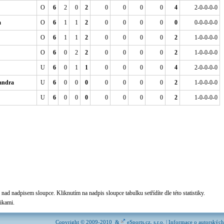
O
6
2
0
2
0
0
0
0
4
2-0-0-0-0
a
O
6
1
1
2
0
0
0
0
0
0-0-0-0-0
O
6
1
1
2
0
0
0
0
2
1-0-0-0-0
O
6
0
2
2
0
0
0
0
2
1-0-0-0-0
U
6
0
1
1
0
0
0
0
4
2-0-0-0-0
andra
U
6
0
0
0
0
0
0
0
2
1-0-0-0-0
U
6
0
0
0
0
0
0
0
2
1-0-0-0-0
nad nadpisem sloupce. Kliknutím na nadpis sloupce tabulku setřídíte dle této statistiky.
tikami.
Copyright © 2009-2010 &
eSports.cz
, s.r.o. | Informace o
autorských