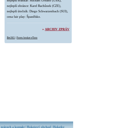
nejlepší brankář: Michael Urbano (USA),
nejlepší obránce: Karel Rachůnek (CZE),
nejlepší útočník: Diego Schwarzenbach (SUI),
cena fair play: Španělsko.
»
ARCHIV ZPRÁV
Bet365
|
Forex broker eToro
 právech
a
kontakt
|
Hokejový obchod
|
Hokejky