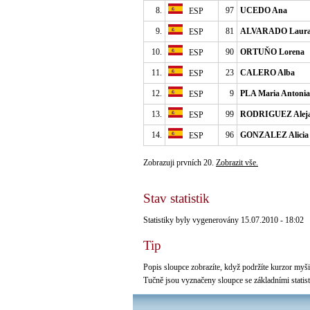
8.
97
UCEDO Ana
ESP
9.
81
ALVARADO Laur
ESP
10.
90
ORTUŇO Lorena
ESP
11.
23
CALERO Alba
ESP
12.
9
PLA Maria Antonia
ESP
13.
99
RODRIGUEZ Alej
ESP
14.
96
GONZALEZ Alicia
ESP
Zobrazuji prvních 20.
Zobrazit vše.
Stav statistik
Statistiky byly vygenerovány 15.07.2010 - 18:02
Tip
Popis sloupce zobrazíte, když podržíte kurzor myši 
Tučně jsou vyznačeny sloupce se základními statis