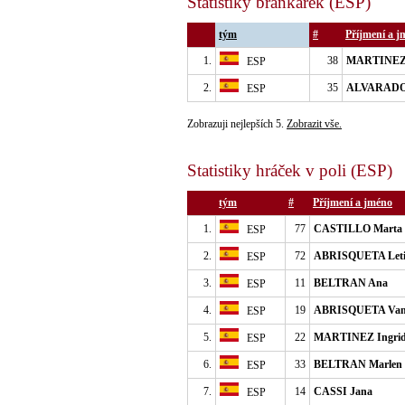
Statistiky brankářek (ESP)
tým
#
Příjmení a j
1.
38
MARTINEZ 
ESP
2.
35
ALVARADO 
ESP
Zobrazuji nejlepších 5.
Zobrazit vše.
Statistiky hráček v poli (ESP)
tým
#
Příjmení a jméno
1.
77
CASTILLO Marta
ESP
2.
72
ABRISQUETA Leti
ESP
3.
11
BELTRAN Ana
ESP
4.
19
ABRISQUETA Van
ESP
5.
22
MARTINEZ Ingri
ESP
6.
33
BELTRAN Marlen
ESP
7.
14
CASSI Jana
ESP