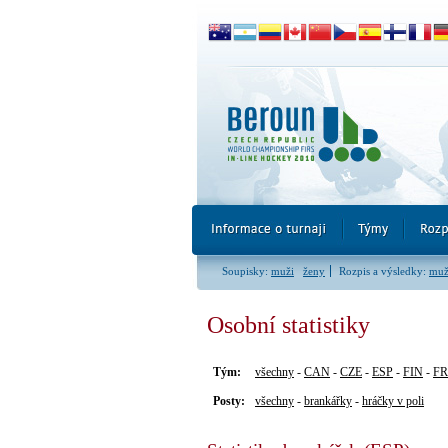
Soupisky:
muži
ženy
Rozpis a výsledky:
muž
Osobní statistiky
Tým:
všechny
-
CAN
-
CZE
-
ESP
-
FIN
-
F
Posty:
všechny
-
brankářky
-
hráčky v poli