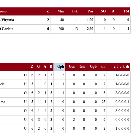
méno
Z
Min
Ink
Prů
SO
A
TM
Virginia
2
40
1
1,00
0
0
0
Carlota
6
200
13
2,60
1
0
4
Z
G
A
B
Gph
Gos
Gts
Gpb
tm
2-5-o-k-th
O
6
2
1
3
2
0
0
0
2
1-0-0-0-0
cia
U
5
1
0
1
1
0
0
0
2
1-0-0-0-0
O
6
2
1
3
1
0
0
0
6
3-0-0-0-0
esa
U
5
1
1
2
0
0
0
0
25
0-0-0-0-1
d
O
6
1
4
5
0
0
0
0
6
3-0-0-0-0
U
6
3
0
3
0
2
0
0
0
0-0-0-0-0
U
6
2
0
2
0
0
0
0
2
1-0-0-0-0