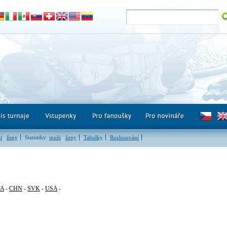
i
ženy
Statistiky:
muži
ženy
Tabulky
Rozlosování
RA
-
CHN
-
SVK
-
USA
-