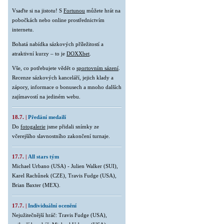
Vsaďte si na jistotu! S
Fortunou
můžete hrát na
pobočkách nebo online prostřednictvím
internetu.
Bohatá nabídka sázkových příležitostí a
atraktivní kurzy – to je
DOXXbet
.
Vše, co potřebujete vědět o
sportovním sázení
.
Recenze sázkových kanceláří, jejich klady a
zápory, informace o bonusech a mnoho dalších
zajímavostí na jediném webu.
18.7. |
Předání medailí
Do
fotogalerie
jsme přidali snímky ze
včerejšího slavnostního zakončení turnaje.
17.7. |
All stars tým
Michael Urbano (USA) - Julien Walker (SUI),
Karel Rachůnek (CZE), Travis Fudge (USA),
Brian Baxter (MEX).
17.7. |
Individuální ocenění
Nejužitečnější hráč: Travis Fudge (USA),