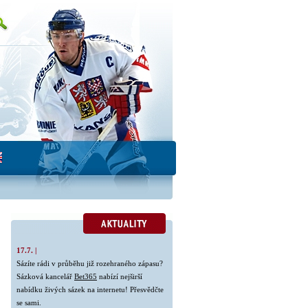
17.7. |
Sázíte rádi v průběhu již rozehraného zápasu?
Sázková kancelář
Bet365
nabízí nejširší
nabídku živých sázek na internetu! Přesvědčte
se sami.