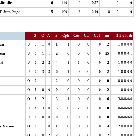
chelle
6
140
2
0,57
1
0
0
Jetta Paige
5
100
6
2,40
0
0
0
Z
G
A
B
Gph
Gos
Gts
Gpb
tm
2-5-o-k-th
cia
U
5
1
0
1
1
0
0
0
2
1-0-0-0-0
esa
U
5
1
1
2
0
0
0
0
25
0-0-0-0-1
ri
U
6
2
2
4
1
1
0
0
2
1-0-0-0-0
U
6
3
3
6
1
0
0
0
2
1-0-0-0-0
O
6
1
1
2
0
0
0
0
0
0-0-0-0-0
O
6
0
0
0
0
0
0
0
2
1-0-0-0-0
O
6
2
1
3
1
0
0
0
6
3-0-0-0-0
U
6
3
0
3
0
2
0
0
0
0-0-0-0-0
U
6
0
0
0
0
0
0
0
0
0-0-0-0-0
 Marine
O
6
1
0
1
0
0
0
0
4
2-0-0-0-0
O
6
0
2
2
0
0
0
0
2
1-0-0-0-0