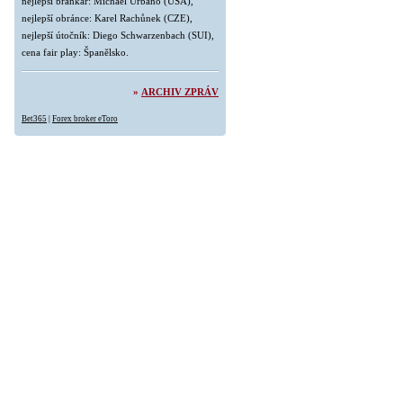
nejlepší brankář: Michael Urbano (USA),
nejlepší obránce: Karel Rachůnek (CZE),
nejlepší útočník: Diego Schwarzenbach (SUI),
cena fair play: Španělsko.
»
ARCHIV ZPRÁV
Bet365
|
Forex broker eToro