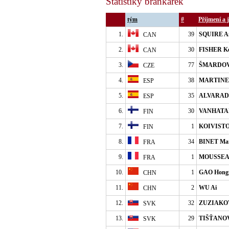
Statistiky brankářek
tým
#
Příjmení a
1.
39
SQUIRE A
CAN
2.
30
FISHER K
CAN
3.
77
ŠMARDOVÁ
CZE
4.
38
MARTINEZ
ESP
5.
35
ALVARADO
ESP
6.
30
VANHATA
FIN
7.
1
KOIVISTO
FIN
8.
34
BINET Mar
FRA
9.
1
MOUSSEA
FRA
10.
1
GAO Hong
CHN
11.
2
WU Ai
CHN
12.
32
ZUZIAKOV
SVK
13.
29
TIŠŤANOV
SVK