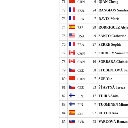
71.
6
QIAN Cheng
CHN
72.
24
RANGEON Sandri
FRA
73.
7
RAVIX Marie
FRA
74.
99
RODRIGUEZ Aleja
ESP
75.
9
SANTO Catherine
USA
76.
27
SERRE Sophie
FRA
77.
7
SHIRLEY Samant
CAN
78.
16
SORBARA Christi
CAN
79.
58
STUDENTOVÁ Si
CZE
80.
7
SUE Yue
CHN
81.
33
ŠŤASTNÁ Tereza
CZE
82.
17
TUIRA Anita
FIN
83.
7
TUOMINEN Mintt
FIN
84.
97
UCEDO Ana
ESP
85.
23
VARGOVÁ Roman
SVK