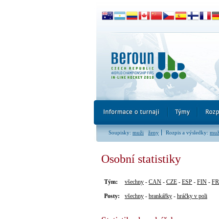
Soupisky:
muži
ženy
Rozpis a výsledky:
muž
Osobní statistiky
Tým:
všechny
-
CAN
-
CZE
-
ESP
-
FIN
-
F
Posty:
všechny
-
brankářky
-
hráčky v poli