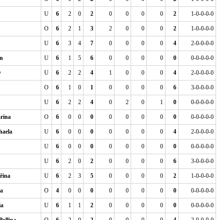
U
6
2
0
2
0
0
0
0
2
1-0-0-0-0
O
6
2
1
3
2
0
0
0
2
1-0-0-0-0
U
6
3
4
7
0
0
0
0
4
2-0-0-0-0
n
U
6
1
5
6
0
0
0
0
0
0-0-0-0-0
y
U
6
2
2
4
1
0
0
0
4
2-0-0-0-0
O
6
1
0
1
0
0
0
0
6
3-0-0-0-0
U
6
2
2
4
0
2
0
1
0
0-0-0-0-0
rína
O
6
0
0
0
0
0
0
0
0
0-0-0-0-0
aela
U
6
0
0
0
0
0
0
0
4
2-0-0-0-0
U
6
0
0
0
0
0
0
0
0
0-0-0-0-0
U
6
2
0
2
0
0
0
0
6
3-0-0-0-0
řina
U
6
2
3
5
0
0
0
0
2
1-0-0-0-0
a
O
4
0
0
0
0
0
0
0
0
0-0-0-0-0
a
U
6
1
1
2
0
0
0
0
0
0-0-0-0-0