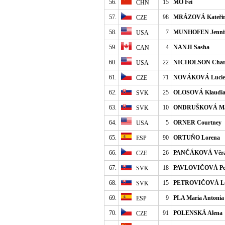
56.
15
MO Fei
CHN
57.
98
MRÁZOVÁ Kateři
CZE
58.
7
MUNHOFEN Jennif
USA
59.
4
NANJI Sasha
CAN
60.
22
NICHOLSON Charl
USA
61.
71
NOVÁKOVÁ Lucie
CZE
62.
25
OLOSOVÁ Klaudi
SVK
63.
10
ONDRUŠKOVÁ Ma
SVK
64.
5
ORNER Courtney
USA
65.
90
ORTUŇO Lorena
ESP
66.
26
PANČÁKOVÁ Věr
CZE
67.
18
PAVLOVIČOVÁ Pe
SVK
68.
15
PETROVIČOVÁ Lu
SVK
69.
9
PLA Maria Antonia
ESP
70.
91
POLENSKÁ Alena
CZE