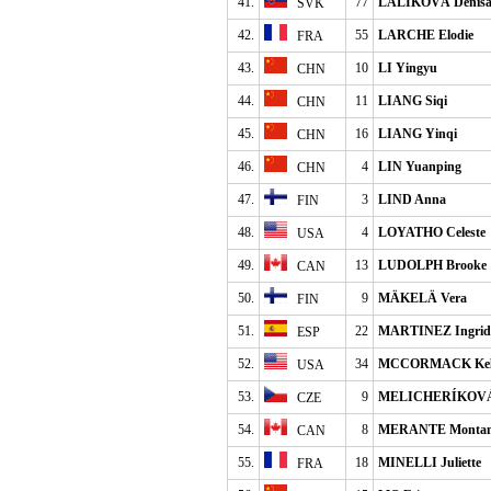
41.
77
LALÍKOVÁ Denis
SVK
42.
55
LARCHE Elodie
FRA
43.
10
LI Yingyu
CHN
44.
11
LIANG Siqi
CHN
45.
16
LIANG Yinqi
CHN
46.
4
LIN Yuanping
CHN
47.
3
LIND Anna
FIN
48.
4
LOYATHO Celeste
USA
49.
13
LUDOLPH Brooke
CAN
50.
9
MÄKELÄ Vera
FIN
51.
22
MARTINEZ Ingrid
ESP
52.
34
MCCORMACK Kel
USA
53.
9
MELICHERÍKOVÁ 
CZE
54.
8
MERANTE Monta
CAN
55.
18
MINELLI Juliette
FRA