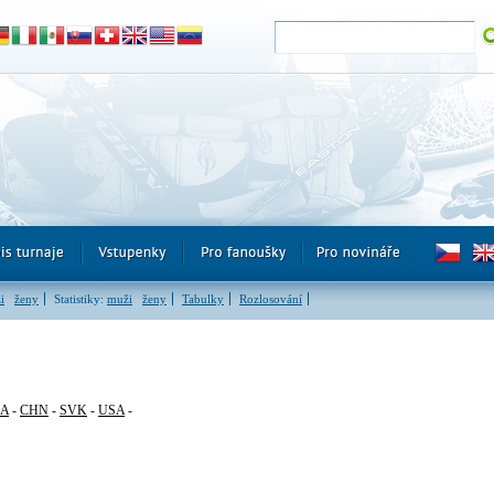
i
ženy
Statistiky:
muži
ženy
Tabulky
Rozlosování
RA
-
CHN
-
SVK
-
USA
-