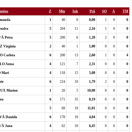
 jméno
Z
Min
Ink
Prů
SO
A
TM
manda
1
40
0
0,00
1
0
0
endra
5
204
11
2,16
1
0
0
 Petra
5
200
6
1,20
2
0
0
 Virginia
2
40
1
1,00
0
0
0
 Carlota
6
200
13
2,60
1
0
4
LO Anna
4
121
7
2,31
0
0
0
 Mari
4
118
15
5,08
0
0
0
ie
6
224
10
1,79
2
0
0
UX Marion
1
20
5
10,00
0
0
0
xu
6
171
35
8,19
0
0
0
5
69
19
11,01
0
0
0
Á Daniela
6
178
18
4,04
0
0
0
Á Jana
4
62
10
6,45
0
0
0