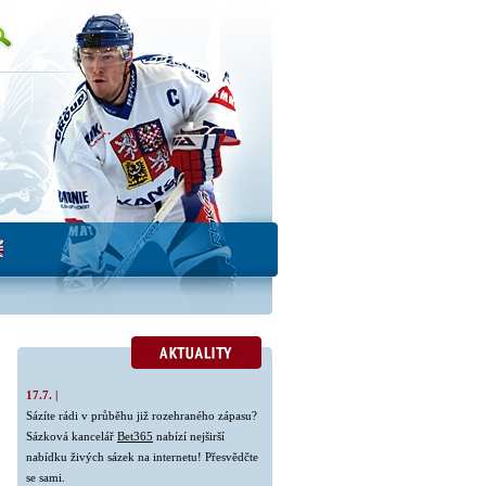
17.7. |
Sázíte rádi v průběhu již rozehraného zápasu?
Sázková kancelář
Bet365
nabízí nejširší
nabídku živých sázek na internetu! Přesvědčte
se sami.