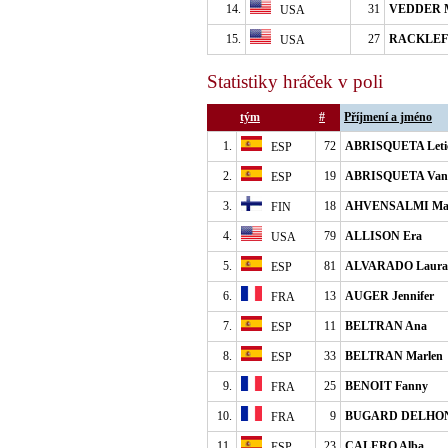
14.
31
VEDDER Mi
USA
15.
27
RACKLEFF 
USA
Statistiky hráček v poli
tým
#
Příjmení a jméno
1.
72
ABRISQUETA Leti
ESP
2.
19
ABRISQUETA Van
ESP
3.
18
AHVENSALMI Ma
FIN
4.
79
ALLISON Era
USA
5.
81
ALVARADO Laura
ESP
6.
13
AUGER Jennifer
FRA
7.
11
BELTRAN Ana
ESP
8.
33
BELTRAN Marlen
ESP
9.
25
BENOIT Fanny
FRA
10.
9
BUGARD DELHON
FRA
11.
23
CALERO Alba
ESP