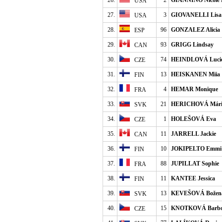
26.
2
GIANNINO Nicole P
USA
27.
3
GIOVANELLI Lisa 
USA
28.
96
GONZALEZ Alicia
ESP
29.
93
GRIGG Lindsay
CAN
30.
74
HEINDLOVÁ Luci
CZE
31.
13
HEISKANEN Miia
FIN
32.
4
HEMAR Monique
FRA
33.
21
HERICHOVÁ Mári
SVK
34.
1
HOLEŠOVÁ Eva
CZE
35.
11
JARRELL Jackie
CAN
36.
10
JOKIPELTO Emmi
FIN
37.
88
JUPILLAT Sophie
FRA
38.
11
KANTEE Jessica
FIN
39.
13
KEVEŠOVÁ Božen
SVK
40.
15
KNOTKOVÁ Barbo
CZE