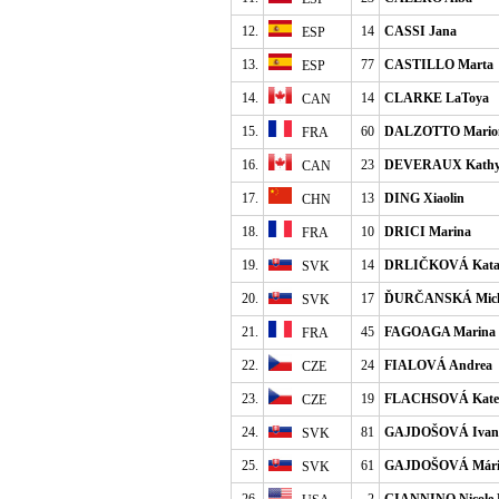
12.
14
CASSI Jana
ESP
13.
77
CASTILLO Marta
ESP
14.
14
CLARKE LaToya
CAN
15.
60
DALZOTTO Mario
FRA
16.
23
DEVERAUX Kath
CAN
17.
13
DING Xiaolin
CHN
18.
10
DRICI Marina
FRA
19.
14
DRLIČKOVÁ Kata
SVK
20.
17
ĎURČANSKÁ Mich
SVK
21.
45
FAGOAGA Marina
FRA
22.
24
FIALOVÁ Andrea
CZE
23.
19
FLACHSOVÁ Kate
CZE
24.
81
GAJDOŠOVÁ Ivan
SVK
25.
61
GAJDOŠOVÁ Mári
SVK