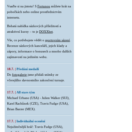
Vsaďte si na jistotu! S
Fortunou
můžete hrát na
pobočkách nebo online prostřednictvím
internetu.
Bohatá nabídka sázkových příležitostí a
atraktivní kurzy – to je
DOXXbet
.
Vše, co potřebujete vědět o
sportovním sázení
.
Recenze sázkových kanceláří, jejich klady a
zápory, informace o bonusech a mnoho dalších
zajímavostí na jediném webu.
18.7. |
Předání medailí
Do
fotogalerie
jsme přidali snímky ze
včerejšího slavnostního zakončení turnaje.
17.7. |
All stars tým
Michael Urbano (USA) - Julien Walker (SUI),
Karel Rachůnek (CZE), Travis Fudge (USA),
Brian Baxter (MEX).
17.7. |
Individuální ocenění
Nejužitečnější hráč: Travis Fudge (USA),