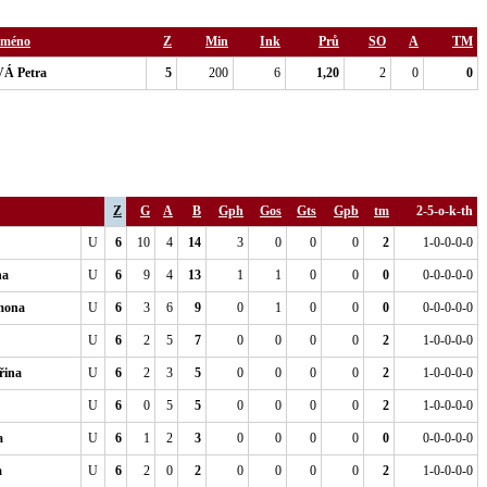
 jméno
Z
Min
Ink
Prů
SO
A
TM
 Petra
5
200
6
1,20
2
0
0
Z
G
A
B
Gph
Gos
Gts
Gpb
tm
2-5-o-k-th
U
6
10
4
14
3
0
0
0
2
1-0-0-0-0
na
U
6
9
4
13
1
1
0
0
0
0-0-0-0-0
mona
U
6
3
6
9
0
1
0
0
0
0-0-0-0-0
U
6
2
5
7
0
0
0
0
2
1-0-0-0-0
ina
U
6
2
3
5
0
0
0
0
2
1-0-0-0-0
U
6
0
5
5
0
0
0
0
2
1-0-0-0-0
a
U
6
1
2
3
0
0
0
0
0
0-0-0-0-0
a
U
6
2
0
2
0
0
0
0
2
1-0-0-0-0