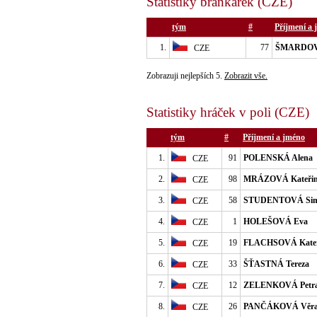
Statistiky brankářek (CZE)
tým
#
Příjmení a
1.
77
ŠMARDOVÁ
CZE
Zobrazuji nejlepších 5.
Zobrazit vše.
Statistiky hráček v poli (CZE)
tým
#
Příjmení a jméno
1.
91
POLENSKÁ Alena
CZE
2.
98
MRÁZOVÁ Kateři
CZE
3.
58
STUDENTOVÁ Si
CZE
4.
1
HOLEŠOVÁ Eva
CZE
5.
19
FLACHSOVÁ Kateř
CZE
6.
33
ŠŤASTNÁ Tereza
CZE
7.
12
ZELENKOVÁ Petr
CZE
8.
26
PANČÁKOVÁ Věr
CZE