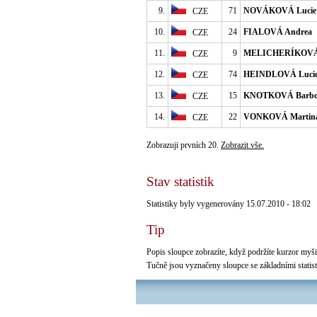
9.
71
NOVÁKOVÁ Lucie
CZE
10.
24
FIALOVÁ Andrea
CZE
11.
9
MELICHERÍKOVÁ 
CZE
12.
74
HEINDLOVÁ Luci
CZE
13.
15
KNOTKOVÁ Barbo
CZE
14.
22
VONKOVÁ Martin
CZE
Zobrazuji prvních 20.
Zobrazit vše.
Stav statistik
Statistiky byly vygenerovány 15.07.2010 - 18:02
Tip
Popis sloupce zobrazíte, když podržíte kurzor myši 
Tučně jsou vyznačeny sloupce se základními statis