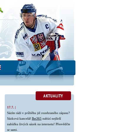
17.7. |
Sázíte rádi v průběhu již rozehraného zápasu?
Sázková kancelář
Bet365
nabízí nejširší
nabídku živých sázek na internetu! Přesvědčte
se sami.