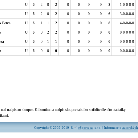
U
6
2
0
2
0
0
0
0
2
1-0-0-0-0
U
6
2
0
2
0
0
0
0
6
3-0-0-0-0
Petra
U
6
1
1
2
0
0
0
0
8
4-0-0-0-0
e
U
6
0
2
2
0
0
0
0
0
0-0-0-0-0
ra
U
6
0
1
1
0
0
0
0
0
0-0-0-0-0
a
U
6
0
0
0
0
0
0
0
0
0-0-0-0-0
nad nadpisem sloupce. Kliknutím na nadpis sloupce tabulku setřídíte dle této statistiky.
tikami.
Copyright © 2009-2010 &
eSports.cz
, s.r.o. | Informace o
autorských