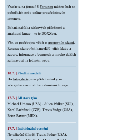
Vsaďte si na jistotu! S
Fortunou
můžete hrát na
pobočkách nebo online prostřednictvím
internetu.
Bohatá nabídka sázkových příležitostí a
atraktivní kurzy – to je
DOXXbet
.
Vše, co potřebujete vědět o
sportovním sázení
.
Recenze sázkových kanceláří, jejich klady a
zápory, informace o bonusech a mnoho dalších
zajímavostí na jediném webu.
18.7. |
Předání medailí
Do
fotogalerie
jsme přidali snímky ze
včerejšího slavnostního zakončení turnaje.
17.7. |
All stars tým
Michael Urbano (USA) - Julien Walker (SUI),
Karel Rachůnek (CZE), Travis Fudge (USA),
Brian Baxter (MEX).
17.7. |
Individuální ocenění
Nejužitečnější hráč: Travis Fudge (USA),