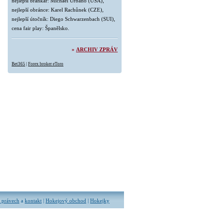
nejlepší brankář: Michael Urbano (USA),
nejlepší obránce: Karel Rachůnek (CZE),
nejlepší útočník: Diego Schwarzenbach (SUI),
cena fair play: Španělsko.
»
ARCHIV ZPRÁV
Bet365
|
Forex broker eToro
 právech
a
kontakt
|
Hokejový obchod
|
Hokejky