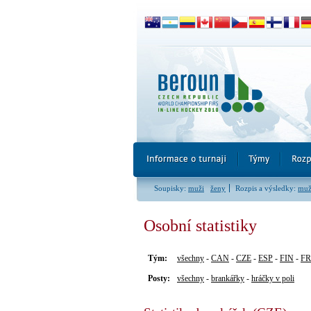
Soupisky:
muži
ženy
Rozpis a výsledky:
muž
Osobní statistiky
Tým:
všechny
-
CAN
-
CZE
-
ESP
-
FIN
-
F
Posty:
všechny
-
brankářky
-
hráčky v poli