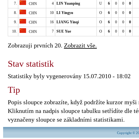
7.
4
LIN Yuanping
U
6
0
0
0
CHN
8.
10
LI Yingyu
O
6
0
0
0
CHN
9.
16
LIANG Yinqi
O
6
0
0
0
CHN
10.
7
SUE Yue
O
6
0
0
0
CHN
Zobrazuji prvních 20.
Zobrazit vše.
Stav statistik
Statistiky byly vygenerovány 15.07.2010 - 18:02
Tip
Popis sloupce zobrazíte, když podržíte kurzor myši
Kliknutím na nadpis sloupce tabulku setřídíte dle tét
vyznačeny sloupce se základními statistikami.
Copyright © 