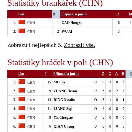
Statistiky brankářek (CHN)
tým
#
Příjmení a jméno
Z
M
1.
1
GAO Hongxu
6
1
CHN
2.
2
WU Ai
5
CHN
Zobrazuji nejlepších 5.
Zobrazit vše.
Statistiky hráček v poli (CHN)
tým
#
Příjmení a jméno
Z
G
A
B
1.
15
MO Fei
U
6
3
0
3
CHN
2.
9
ZHANG Heran
U
6
0
2
2
CHN
3.
13
DING Xiaolin
O
6
1
0
1
CHN
4.
11
LIANG Siqi
O
6
0
0
0
CHN
5.
8
YE Chuqiao
U
6
0
0
0
CHN
6.
6
QIAN Cheng
U
6
0
0
0
CHN