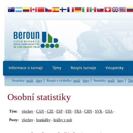
Soupisky:
muži
ženy
Rozpis a výsledky:
muži
ženy
Statistiky:
muži
ženy
Tab
Osobní statistiky
Tým:
všechny
-
CAN
-
CZE
-
ESP
-
FIN
-
FRA
-
CHN
-
SVK
-
USA
-
Posty:
všechny
-
brankářky
-
hráčky v poli