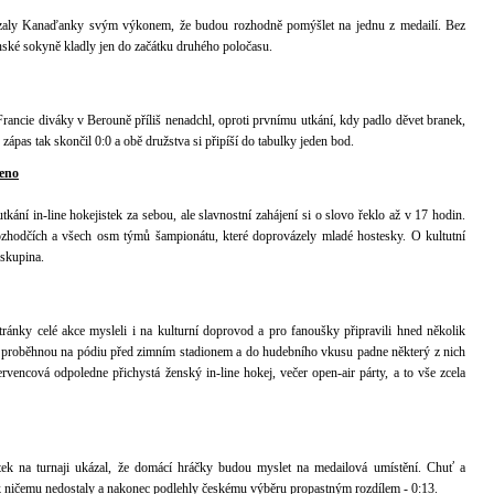
ázaly Kanaďanky svým výkonem, že budou rozhodně pomýšlet na jednu z medailí. Bez
nské sokyně kladly jen do začátku druhého poločasu.
ncie diváky v Berouně příliš nenadchl, oproti prvnímu utkání, kdy padlo děvet branek,
ý zápas tak skončil 0:0 a obě družstva si připíší do tabulky jeden bod.
jeno
kání in-line hokejistek za sebou, ale slavnostní zahájení si o slovo řeklo až v 17 hodin.
ozhodčích a všech osm týmů šampionátu, které doprovázely mladé hostesky. O kultutní
 skupina.
ránky celé akce mysleli i na kulturní doprovod a pro fanoušky připravili hned několik
proběhnou na pódiu před zimním stadionem a do hudebního vkusu padne některý z nich
rvencová odpoledne přichystá ženský in-line hokej, večer open-air párty, a to vše zcela
tek na turnaji ukázal, že domácí hráčky budou myslet na medailová umístění. Chuť a
 k ničemu nedostaly a nakonec podlehly českému výběru propastným rozdílem - 0:13.