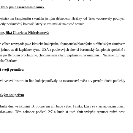
 USA jim nasázel osm branek
kejistek na šampionátu skončila jasným debaklem. Hráčky od Tater vzdorovaly pouhých
ily neskutečný kolotoč, který se zastavil až na osmé brance.
me, říká Charlotte Nicholsonová
tace vůbec nevypadá jako klasická hokejistka. Sympatická blondýnka s přátelským úsměvem
 jednou ze tří kapitánek týmu USA a podle svých slov si berounský šampionát společně s
se po Berounu procházíme, chodíme sem a tam, zajdeme si na zmrzlinu... Na závěr turnaje
ila Charlotte.
í svoji premiéru
é ve své historii in-line hokeje podívaly na mistrovství světa a v prvním duelu podlehly
erským soupeřem
druhý duel ve skupině B. Soupeřem jim bude výběr Finska, který se v zahajovacím utkání
nkami. Těm nakonec podlehl 2:7 a bude si jistě chtít vylepšit reputaci právě proti