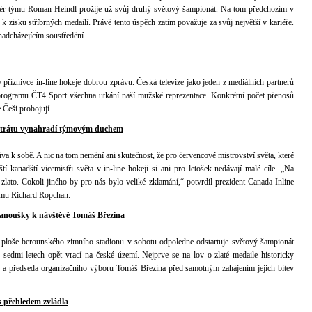
enér týmu Roman Heindl prožije už svůj druhý světový šampionát. Na tom předchozím v
k zisku stříbrných medailí. Právě tento úspěch zatím považuje za svůj největší v kariéře.
adcházejícím soustředění.
příznivce in-line hokeje dobrou zprávu. Česká televize jako jeden z mediálních partnerů
rogramu ČT4 Sport všechna utkání naší mužské reprezentace. Konkrétní počet přenosů
e Češi probojují.
u ztrátu vynahradí týmovým duchem
iva k sobě. A nic na tom nemění ani skutečnost, že pro červencové mistrovství světa, které
 kanadští vicemistři světa v in-line hokeji si ani pro letošek nedávají malé cíle. „Na
zlato. Cokoli jiného by pro nás bylo veliké zklamání,“ potvrdil prezident Canada Inline
ýmu Richard Ropchan.
 fanoušky k návštěvě Tomáš Březina
a ploše berounského zimního stadionu v sobotu odpoledne odstartuje světový šampionát
sedmi letech opět vrací na české území. Nejprve se na lov o zlaté medaile historicky
e a předseda organizačního výboru Tomáš Březina před samotným zahájením jejich bitev
 přehledem zvládla