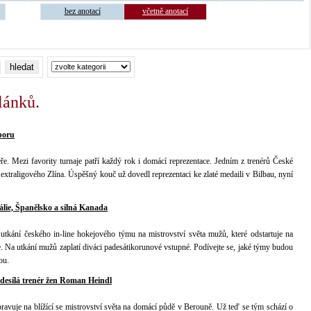
bez anotací
včetně anotací
lánků.
poru
ře. Mezi favority turnaje patří každý rok i domácí reprezentace. Jedním z trenérů České
ér extraligového Zlína. Úspěšný kouč už dovedl reprezentaci ke zlaté medaili v Bilbau, nyní
álie, Španělsko a silná Kanada
e utkání českého in-line hokejového týmu na mistrovství světa mužů, které odstartuje na
 Na utkání mužů zaplatí diváci padesátikorunové vstupné. Podívejte se, jaké týmy budou
ou.
desílá trenér žen Roman Heindl
pravuje na blížící se mistrovství světa na domácí půdě v Berouně. Už teď se tým schází o