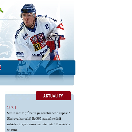
17.7. |
Sázíte rádi v průběhu již rozehraného zápasu?
Sázková kancelář
Bet365
nabízí nejširší
nabídku živých sázek na internetu! Přesvědčte
se sami.