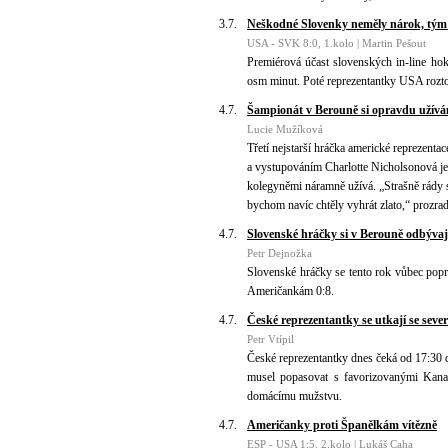
3.7.
Neškodné Slovenky neměly nárok, tým
USA - SVK 8:0, 1.kolo | Martin Pešout
Premiérová účast slovenských in-line ho
osm minut. Poté reprezentantky USA roztoč
4.7.
Šampionát v Berouně si opravdu užívá
Lucie Mužíková
Třetí nejstarší hráčka americké reprezen
a vystupováním Charlotte Nicholsonová je
kolegyněmi náramně užívá. „Strašně rády 
bychom navíc chtěly vyhrát zlato,“ prozrad
4.7.
Slovenské hráčky si v Berouně odbývaj
Petr Dejnožka
Slovenské hráčky se tento rok vůbec poprv
Američankám 0:8.
4.7.
České reprezentantky se utkají se sev
Petr Vtípil
České reprezentantky dnes čeká od 17:30 
musel popasovat s favorizovanými Kanaďa
domácímu mužstvu.
4.7.
Američanky proti Španělkám vítězně
ESP - USA 1:5, 2.kolo | Lukáš Caha