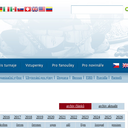
ganizační výbor
Ubytování pro týmy
Doprava
Beroun
FIRS
Pravidla
Partneři
archiv článků
archiv aktualit
2016
2017
2018
2019
2020
2021
2022
2023
2024
2025
2026
květen
červen
červenec
srpen
září
říjen
listopad
prosinec