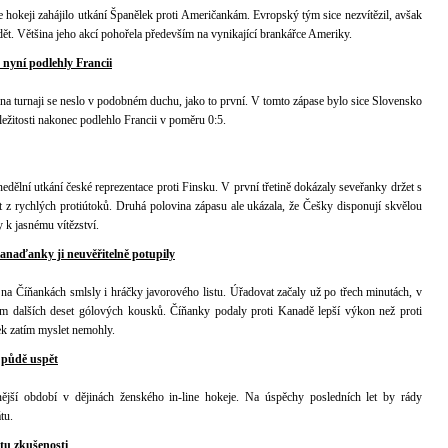
ne hokeji zahájilo utkání Španělek proti Američankám. Evropský tým sice nezvítězil, avšak
ydět. Většina jeho akcí pohořela především na vynikající brankářce Ameriky.
 nyní podlehly Francii
na turnaji se neslo v podobném duchu, jako to první. V tomto zápase bylo sice Slovensko
íležitosti nakonec podlehlo Francii v poměru 0:5.
edělní utkání české reprezentace proti Finsku. V první třetině dokázaly seveřanky držet s
z rychlých protiútoků. Druhá polovina zápasu ale ukázala, že Češky disponují skvělou
 k jasnému vítězství.
Kanaďanky ji neuvěřitelně potupily
na Číňankách smlsly i hráčky javorového listu. Úřadovat začaly už po třech minutách, v
ám dalších deset gólových kousků. Číňanky podaly proti Kanadě lepší výkon než proti
dek zatím myslet nemohly.
 půdě uspět
nější období v dějinách ženského in-line hokeje. Na úspěchy posledních let by rády
tu.
tu zkušenosti