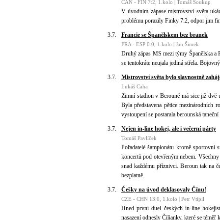
CAN - FIN 7:2, 1.kolo | Tomáš Soukup
V úvodním zápase mistrovství světa uk
problému porazily Finky 7:2, odpor jim fi
3.7.
Francie se Španělskem bez branek
FRA - ESP 0:0, 1.kolo | Jan Šimek
Druhý zápas MS mezi týmy Španělska a Fra
se tentokráte neujala jediná střela. Bojovn
3.7.
Mistrovství světa bylo slavnostně zahá
Lukáš Caha
Zimní stadion v Berouně má sice již dvě ut
Byla představena pětice mezinárodních r
vystoupení se postarala berounská taneční
3.7.
Nejen in-line hokej, ale i večerní párty
Tomáš Pavlíček
Pořadatelé šampionátu kromě sportovní st
koncertů pod otevřeným nebem. Všechny 
snad každému příznivci. Beroun tak na če
bezplatně.
3.7.
Češky na úvod deklasovaly Čínu!
CZE - CHN 13:0, 1.kolo | Petr Vtípil
Hned první duel českých in-line hokejis
nasazení odnesly Číňanky, které se téměř