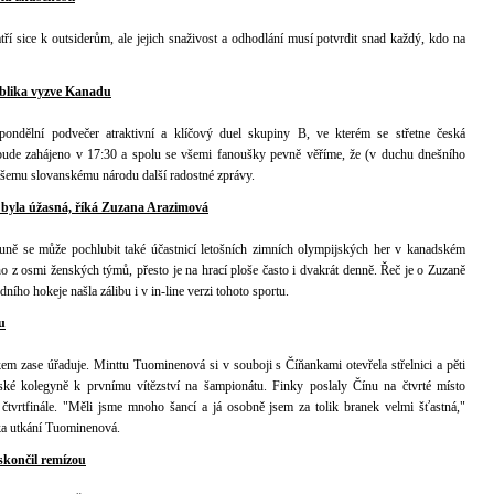
í sice k outsiderům, ale jejich snaživost a odhodlání musí potvrdit snad každý, kdo na
ublika vyzve Kanadu
 pondělní podvečer atraktivní a klíčový duel skupiny B, ve kterém se střetne česká
bude zahájeno v 17:30 a spolu se všemi fanoušky pevně věříme, že (v duchu dnešního
šemu slovanskému národu další radostné zprávy.
byla úžasná, říká Zuzana Arazimová
ouně se může pochlubit také účastnicí letošních zimních olympijských her v kanadském
o z osmi ženských týmů, přesto je na hrací ploše často i dvakrát denně. Řeč je o Zuzaně
ního hokeje našla zálibu i v in-line verzi tohoto sportu.
u
kem zase úřaduje. Minttu Tuominenová si v souboji s Číňankami otevřela střelnici a pěti
ké kolegyně k prvnímu vítězství na šampionátu. Finky poslaly Čínu na čtvrté místo
čtvrtfinále. "Měli jsme mnoho šancí a já osobně jsem za tolik branek velmi šťastná,"
nka utkání Tuominenová.
skončil remízou