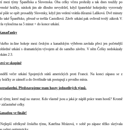
tí mezi týmy Španělska a Slovenska. Oba celky včera prohrály a tak dnes toužily po
ovenské hráčky, náskok jim ale dlouho nevydržel, když španelské hokejistky vyrovnaly
é půle se opět prosadily Slovenky, když jim vedení vrátila důrazná Lalíková. Dvě minuty
 také Španělsko, přesně se trefila Castollová. Závěr utkání pak ovlivnil tvrdý zákrok V.
yla vyloučena na 5 minut + do konce utkání.
y Kanaďanky
ského in-line hokeje mezi českým a kanadským výběrem zavítala přeci jen početnější
 pohledné utkání s dramatickým vývojem až do samého závěru. V něm Češky nedokázaly
ankám 2:3.
zství ve skupině
ndělí večer utkání Spojených států amerických proti Francii. Na konci zápasu se z
 hráčky ze zámoří a do čtvrtfinále tak postupují z prvního místa.
ostradatelní. Představujeme team hosty jednotlivých týmů.
zí týmy, které mají na starost. Kdo vlastně jsou a jaká je náplň práce team hostů? Kromě
 zúčastněné celky.
anadou ve finále!
Nejlepší střelkyně českého týmu, Kateřina Mrázová, v sobě po zápase těžko skrývala
mu velmi optimisticky.