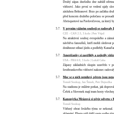
Druhý zápas dnešního dne nabídl střetnu
vítězství. Jako první se vedení ujaly sl
zásluhou Beltranové. Brzo po začátku druh
před koncem druhého poločasu se prosadilo
Abrisquetové na Pavlovičovou, za který b
5.7.
V prvním vážném souboji se radoval
CZE - CAN 2:3, 3.kolo | Petr Vtípil
Na atraktivní souboj evropského a zámoř
návštěva fanoušků, kteří mohli sledovat
dotáhnout stíhací jízdu a podlehly Kanaď
5.7.
Američanky si zastřílely a zajistily vítě
USA - FRA 6:0, 3.kolo | Lukáš Caha
Zápasy základních skupin uzavřelo v po
šestibrankového vítězství nakonec radovaly
5.7.
Moc se o nich nemluví, přesto jsou nep
Tomáš Soukup, Jan Šimek, Petr Dejnožka
Na stadionu je můžete potkat, jak doprová
Češek a Slovenek mají team hosty všechny
5.7.
Kanonýrka Mrázová si přeje odvetu s K
Tomáš Soukup
Vítězný obrat českého týmu se nekonal. 
zklamání. Přesto vidí další cestu svého tý