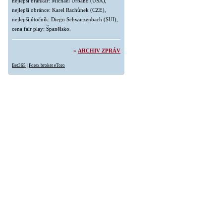
nejlepší brankář: Michael Urbano (USA),
nejlepší obránce: Karel Rachůnek (CZE),
nejlepší útočník: Diego Schwarzenbach (SUI),
cena fair play: Španělsko.
»
ARCHIV ZPRÁV
Bet365
|
Forex broker eToro