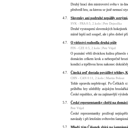
Druhý hrací den mistrovství světa v in-li
předvedl hru, za kterou se jistě nemusí st
4.7.
Slovenky ani podruhé nepálily ostrými,
SVK - FRA 0:5, 2.kolo | Petr Dejnožka
Druhé vystoupení slovenských hokejistek 
mírně lepší než soupeř, ale i přes dobré př
4.7.
O vítězství rozhodla druhá půle
FIN - CZE 0:5, 2.kolo | Petr Vtípil
O poznání větší diváckou kulisu přineslo n
domácím celkem krok a nebezpečně hrozit 
kondicí a trpělivou hrou nakonec dokráčely
4.7.
Čínská zeď dostala povážlivé trhliny, 
CHN - CAN 0:11, 2.kolo | Martin Pešout
Tohle opravdu nepřekvapí. Po Češkách si 
průběhu hry uštědřily asijským bruslařk
České republice, ale na zajímavější výsle
5.7.
České reprezentantky chtějí na domácí
Petr Vtípil
České reprezentantky prožívají nejúspěš
navázaly i při letošním světovém šampioná
5.7.
Mladý tým Číňanek sbírá na šampioná