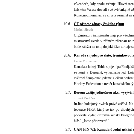
víkendech, kdy spolu trénuje. Hlavní tr
italském Varese dovedl své svěřenkyně až 
Konečnou nominaci se chystá oznámit na n
19.6.
ČT přinese zápasy českého týmu
Michal Slavík
Organizátoři šampionátu mají pro všechny 
mistrovství uvede v přímém přenosu na p
bude záležet na tom, do jaké fáze turnaje s
28.6.
Kanada si jede pro zlato, tréninkovo
Lucie Mužíková
Kanada a hokej. Tohle spojení patří odjakž
se koná v Berouně, vynecháme led. Loňští
světový šampionát jedeme s cílem vyhrát 
Hockey Federation a trenér kanadského t
3.7.
Beroun zažije jedinečnou akci, vyzývá
Tomáš Pavlíček
In-line hokejový svátek právě začíná. N
federace FIRS, který se tak po dlouhých 
podeváté vydají družstva ženské kategori
hlásí: „Jsme připraveni!“.
3.7.
CAN-FIN 7:2: Kanada úvodní utkání s