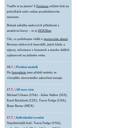
Vsaďte si na jistotu! S
Fortunou
můžete hrát na
pobočkách nebo online prostřednictvím
internetu.
Bohatá nabídka sázkových příležitostí a
atraktivní kurzy – to je
DOXXbet
.
Vše, co potřebujete vědět o
sportovním sázení
.
Recenze sázkových kanceláří, jejich klady a
zápory, informace o bonusech a mnoho dalších
zajímavostí na jediném webu.
18.7. |
Předání medailí
Do
fotogalerie
jsme přidali snímky ze
včerejšího slavnostního zakončení turnaje.
17.7. |
All stars tým
Michael Urbano (USA) - Julien Walker (SUI),
Karel Rachůnek (CZE), Travis Fudge (USA),
Brian Baxter (MEX).
17.7. |
Individuální ocenění
Nejužitečnější hráč: Travis Fudge (USA),