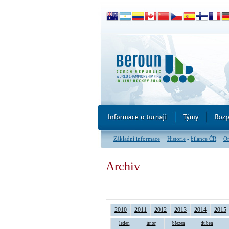
Základní informace
Historie
-
bilance ČR
Or
Archiv
2010
2011
2012
2013
2014
2015
leden
únor
březen
duben