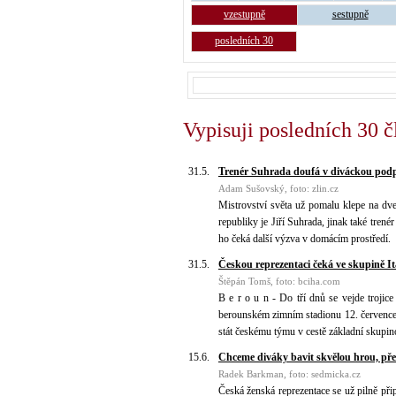
vzestupně
sestupně
posledních 30
Vypisuji posledních 30 č
31.5.
Trenér Suhrada doufá v diváckou pod
Adam Sušovský, foto: zlin.cz
Mistrovství světa už pomalu klepe na dve
republiky je Jiří Suhrada, jinak také tren
ho čeká další výzva v domácím prostředí.
31.5.
Českou reprezentaci čeká ve skupině It
Štěpán Tomš, foto: bciha.com
B e r o u n - Do tří dnů se vejde trojic
berounském zimním stadionu 12. července.
stát českému týmu v cestě základní skupin
15.6.
Chceme diváky bavit skvělou hrou, pře
Radek Barkman, foto: sedmicka.cz
Česká ženská reprezentace se už pilně při