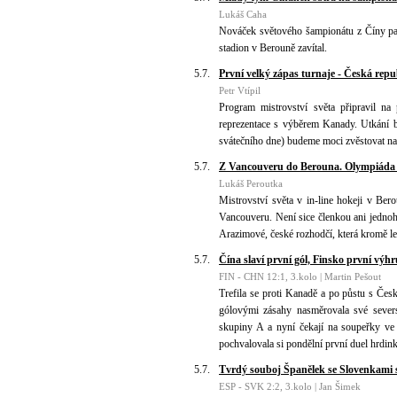
Lukáš Caha
Nováček světového šampionátu z Číny patř
stadion v Berouně zavítal.
5.7.
První velký zápas turnaje - Česká rep
Petr Vtípil
Program mistrovství světa připravil na
reprezentace s výběrem Kanady. Utkání 
svátečního dne) budeme moci zvěstovat na
5.7.
Z Vancouveru do Berouna. Olympiáda 
Lukáš Peroutka
Mistrovství světa v in-line hokeji v Ber
Vancouveru. Není sice členkou ani jednoh
Arazimové, české rozhodčí, která kromě led
5.7.
Čína slaví první gól, Finsko první výhr
FIN - CHN 12:1, 3.kolo | Martin Pešout
Trefila se proti Kanadě a po půstu s Čes
gólovými zásahy nasměrovala své severs
skupiny A a nyní čekají na soupeřky ve 
pochvalovala si pondělní první duel hrdi
5.7.
Tvrdý souboj Španělek se Slovenkami 
ESP - SVK 2:2, 3.kolo | Jan Šimek