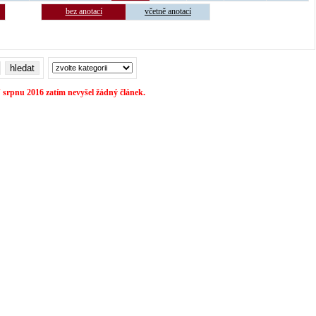
bez anotací
včetně anotací
 srpnu 2016 zatím nevyšel žádný článek.