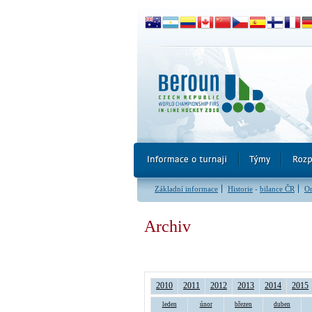
Základní informace
Historie
-
bilance ČR
Or
Archiv
2010
2011
2012
2013
2014
2015
leden
únor
březen
duben