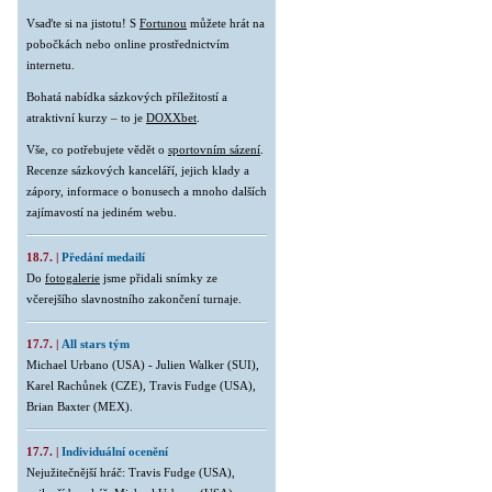
Vsaďte si na jistotu! S
Fortunou
můžete hrát na
pobočkách nebo online prostřednictvím
internetu.
Bohatá nabídka sázkových příležitostí a
atraktivní kurzy – to je
DOXXbet
.
Vše, co potřebujete vědět o
sportovním sázení
.
Recenze sázkových kanceláří, jejich klady a
zápory, informace o bonusech a mnoho dalších
zajímavostí na jediném webu.
18.7. |
Předání medailí
Do
fotogalerie
jsme přidali snímky ze
včerejšího slavnostního zakončení turnaje.
17.7. |
All stars tým
Michael Urbano (USA) - Julien Walker (SUI),
Karel Rachůnek (CZE), Travis Fudge (USA),
Brian Baxter (MEX).
17.7. |
Individuální ocenění
Nejužitečnější hráč: Travis Fudge (USA),