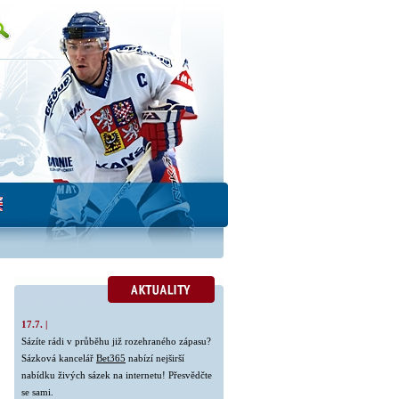
17.7. |
Sázíte rádi v průběhu již rozehraného zápasu?
Sázková kancelář
Bet365
nabízí nejširší
nabídku živých sázek na internetu! Přesvědčte
se sami.