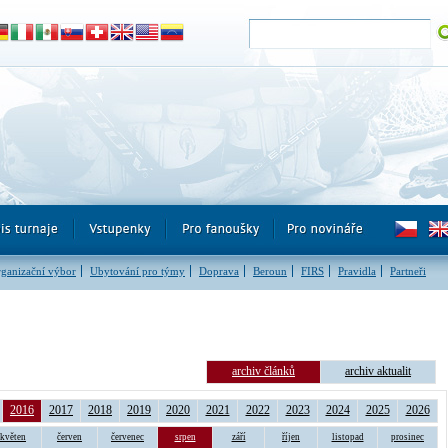
ganizační výbor
Ubytování pro týmy
Doprava
Beroun
FIRS
Pravidla
Partneři
archiv článků
archiv aktualit
2016
2017
2018
2019
2020
2021
2022
2023
2024
2025
2026
květen
červen
červenec
srpen
září
říjen
listopad
prosinec