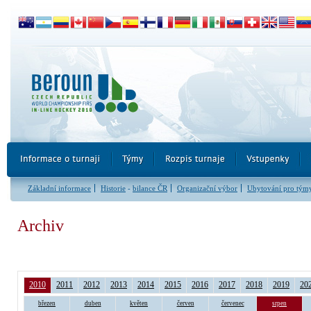
Základní informace
Historie
-
bilance ČR
Organizační výbor
Ubytování pro tým
Archiv
2010
2011
2012
2013
2014
2015
2016
2017
2018
2019
20
březen
duben
květen
červen
červenec
srpen