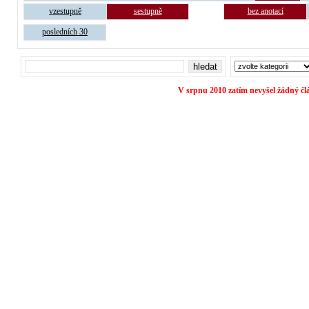
vzestupně
sestupně
bez anotací
posledních 30
V srpnu 2010 zatím nevyšel žádný čl