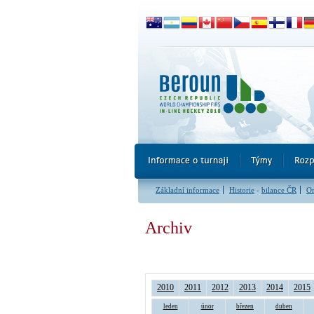
Základní informace
Historie
-
bilance ČR
Or
Archiv
2010
2011
2012
2013
2014
2015
leden
únor
březen
duben