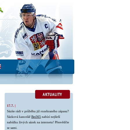
17.7. |
Sázíte rádi v průběhu již rozehraného zápasu?
Sázková kancelář
Bet365
nabízí nejširší
nabídku živých sázek na internetu! Přesvědčte
se sami.