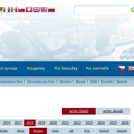
ganizační výbor
Ubytování pro týmy
Doprava
Beroun
FIRS
Pravidla
Partneři
archiv článků
archiv aktualit
2016
2017
2018
2019
2020
2021
2022
2023
2024
2025
2026
květen
červen
červenec
srpen
září
říjen
listopad
prosinec