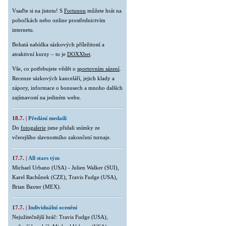
Vsaďte si na jistotu! S
Fortunou
můžete hrát na
pobočkách nebo online prostřednictvím
internetu.
Bohatá nabídka sázkových příležitostí a
atraktivní kurzy – to je
DOXXbet
.
Vše, co potřebujete vědět o
sportovním sázení
.
Recenze sázkových kanceláří, jejich klady a
zápory, informace o bonusech a mnoho dalších
zajímavostí na jediném webu.
18.7. |
Předání medailí
Do
fotogalerie
jsme přidali snímky ze
včerejšího slavnostního zakončení turnaje.
17.7. |
All stars tým
Michael Urbano (USA) - Julien Walker (SUI),
Karel Rachůnek (CZE), Travis Fudge (USA),
Brian Baxter (MEX).
17.7. |
Individuální ocenění
Nejužitečnější hráč: Travis Fudge (USA),