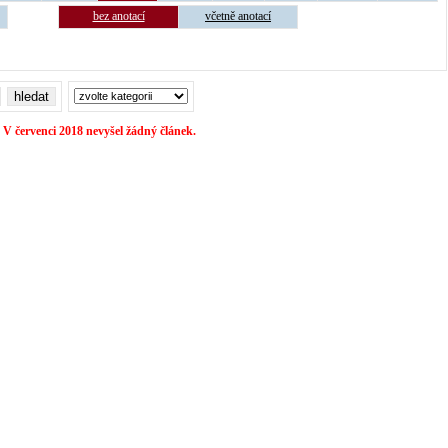
bez anotací
včetně anotací
V červenci 2018 nevyšel žádný článek.