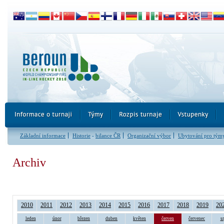
Základní informace
Historie
-
bilance ČR
Organizační výbor
Ubytování pro tým
Archiv
2010
2011
2012
2013
2014
2015
2016
2017
2018
2019
20
leden
únor
březen
duben
květen
červen
červenec
s