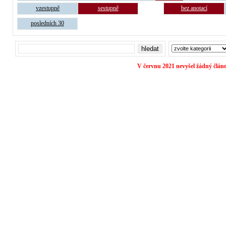
vzestupně
sestupně
bez anotací
posledních 30
V červnu 2021 nevyšel žádný článe