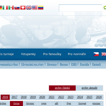
ganizační výbor
Ubytování pro týmy
Doprava
Beroun
FIRS
Pravidla
Partneři
archiv článků
archiv aktualit
2016
2017
2018
2019
2020
2021
2022
2023
2024
2025
2026
květen
červen
červenec
srpen
září
říjen
listopad
prosinec