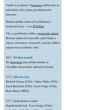
Vsaďte si na jistotu! S
Fortunou
můžete hrát na
pobočkách nebo online prostřednictvím
internetu.
Bohatá nabídka sázkových příležitostí a
atraktivní kurzy – to je
DOXXbet
.
Vše, co potřebujete vědět o
sportovním sázení
.
Recenze sázkových kanceláří, jejich klady a
zápory, informace o bonusech a mnoho dalších
zajímavostí na jediném webu.
18.7. |
Předání medailí
Do
fotogalerie
jsme přidali snímky ze
včerejšího slavnostního zakončení turnaje.
17.7. |
All stars tým
Michael Urbano (USA) - Julien Walker (SUI),
Karel Rachůnek (CZE), Travis Fudge (USA),
Brian Baxter (MEX).
17.7. |
Individuální ocenění
Nejužitečnější hráč: Travis Fudge (USA),