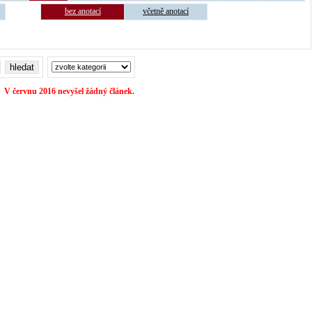
bez anotací
včetně anotací
V červnu 2016 nevyšel žádný článek.