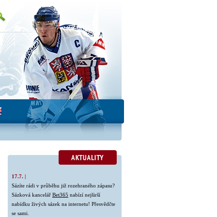
17.7. |
Sázíte rádi v průběhu již rozehraného zápasu?
Sázková kancelář
Bet365
nabízí nejširší
nabídku živých sázek na internetu! Přesvědčte
se sami.