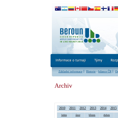
Základní informace
Historie
-
bilance ČR
Or
Archiv
2010
2011
2012
2013
2014
2015
leden
únor
březen
duben