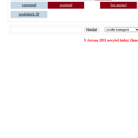
vzestupně
sestupně
bez anotací
posledních 30
V červnu 2011 nevyšel žádný článe