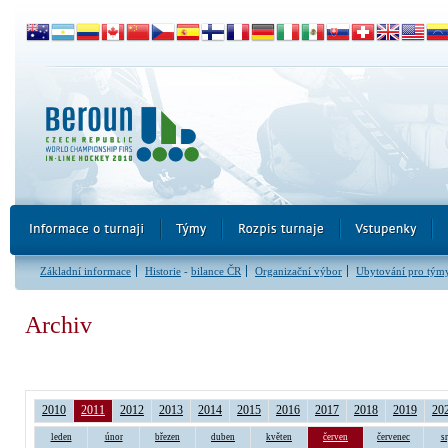
Základní informace
Historie
-
bilance ČR
Organizační výbor
Ubytování pro tým
Archiv
2010
2011
2012
2013
2014
2015
2016
2017
2018
2019
20
leden
únor
březen
duben
květen
červen
červenec
s