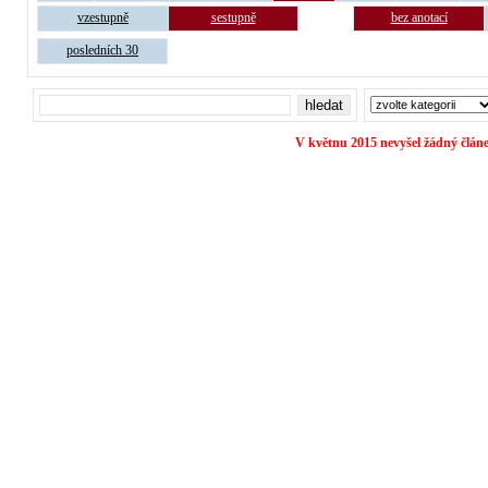
vzestupně
sestupně
bez anotací
posledních 30
V květnu 2015 nevyšel žádný člán