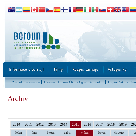
Základní informace
Historie
-
bilance ČR
Organizační výbor
Ubytování pro tým
Archiv
2010
2011
2012
2013
2014
2015
2016
2017
2018
2019
20
leden
únor
březen
duben
květen
červen
červenec
s