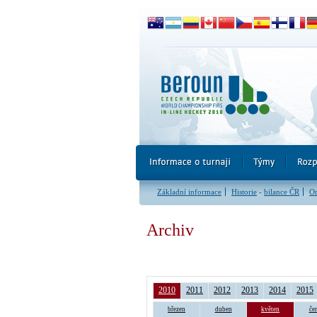
Základní informace
Historie
-
bilance ČR
Or
Archiv
2010
2011
2012
2013
2014
2015
březen
duben
květen
če