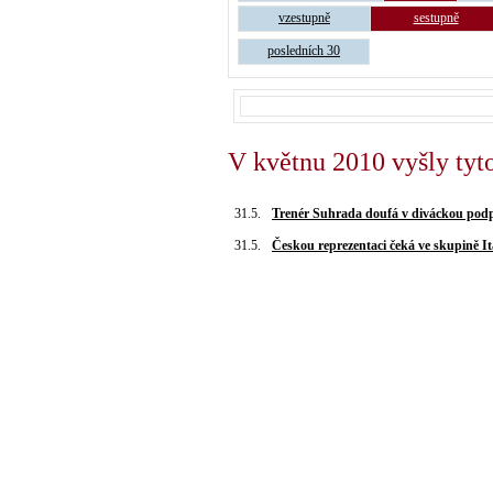
vzestupně
sestupně
posledních 30
V květnu 2010 vyšly tyt
31.5.
Trenér Suhrada doufá v diváckou pod
31.5.
Českou reprezentaci čeká ve skupině It