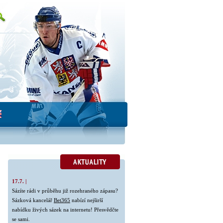
17.7. |
Sázíte rádi v průběhu již rozehraného zápasu?
Sázková kancelář
Bet365
nabízí nejširší
nabídku živých sázek na internetu! Přesvědčte
se sami.