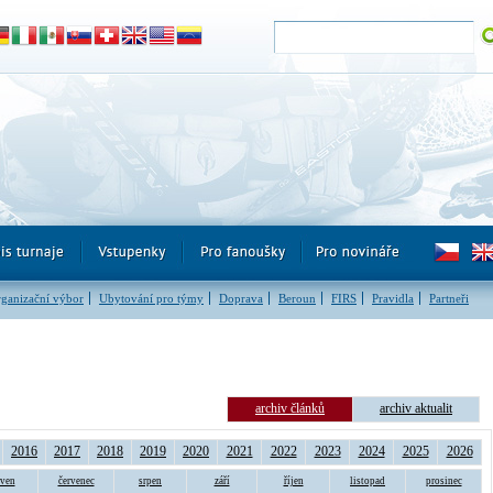
ganizační výbor
Ubytování pro týmy
Doprava
Beroun
FIRS
Pravidla
Partneři
archiv článků
archiv aktualit
2016
2017
2018
2019
2020
2021
2022
2023
2024
2025
2026
rven
červenec
srpen
září
říjen
listopad
prosinec