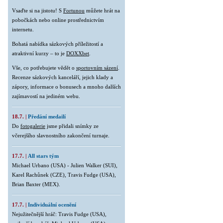
Vsaďte si na jistotu! S
Fortunou
můžete hrát na
pobočkách nebo online prostřednictvím
internetu.
Bohatá nabídka sázkových příležitostí a
atraktivní kurzy – to je
DOXXbet
.
Vše, co potřebujete vědět o
sportovním sázení
.
Recenze sázkových kanceláří, jejich klady a
zápory, informace o bonusech a mnoho dalších
zajímavostí na jediném webu.
18.7. |
Předání medailí
Do
fotogalerie
jsme přidali snímky ze
včerejšího slavnostního zakončení turnaje.
17.7. |
All stars tým
Michael Urbano (USA) - Julien Walker (SUI),
Karel Rachůnek (CZE), Travis Fudge (USA),
Brian Baxter (MEX).
17.7. |
Individuální ocenění
Nejužitečnější hráč: Travis Fudge (USA),