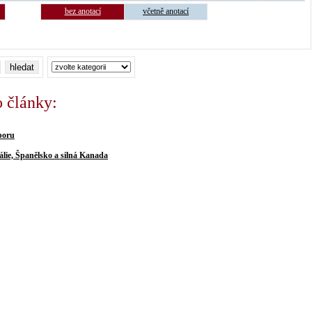
bez anotací
včetně anotací
o články:
poru
álie, Španělsko a silná Kanada