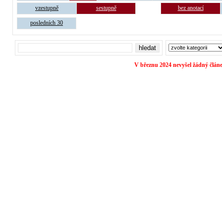
vzestupně
sestupně
bez anotací
posledních 30
V březnu 2024 nevyšel žádný člán