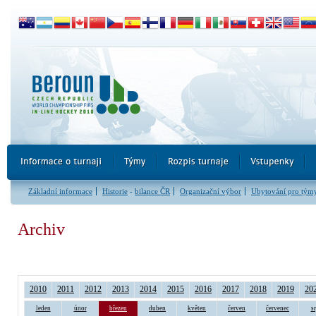
Základní informace
Historie
-
bilance ČR
Organizační výbor
Ubytování pro tým
Archiv
2010
2011
2012
2013
2014
2015
2016
2017
2018
2019
20
leden
únor
březen
duben
květen
červen
červenec
s