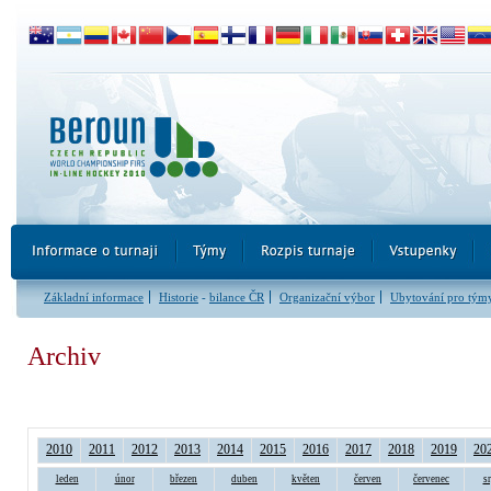
Základní informace
Historie
-
bilance ČR
Organizační výbor
Ubytování pro tým
Archiv
2010
2011
2012
2013
2014
2015
2016
2017
2018
2019
20
leden
únor
březen
duben
květen
červen
červenec
s