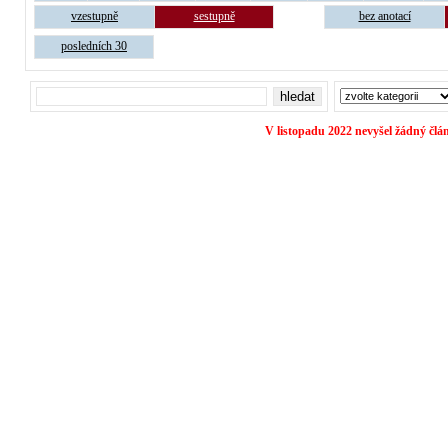
vzestupně
sestupně
bez anotací
posledních 30
V listopadu 2022 nevyšel žádný člá