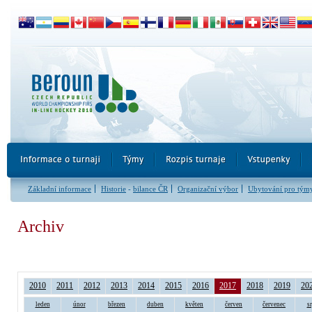
Základní informace
Historie
-
bilance ČR
Organizační výbor
Ubytování pro tým
Archiv
2010
2011
2012
2013
2014
2015
2016
2017
2018
2019
20
leden
únor
březen
duben
květen
červen
červenec
s