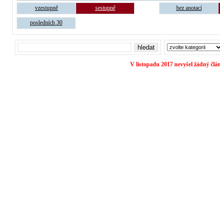
vzestupně
sestupně
bez anotací
posledních 30
V listopadu 2017 nevyšel žádný člá