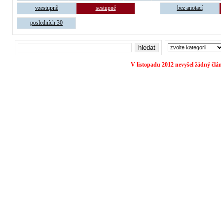
vzestupně
sestupně
bez anotací
posledních 30
V listopadu 2012 nevyšel žádný člá