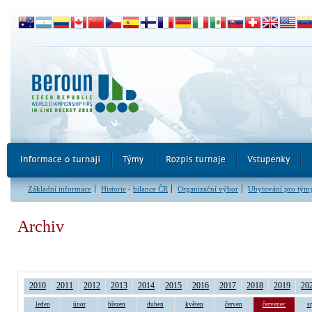
Základní informace
Historie
-
bilance ČR
Organizační výbor
Ubytování pro tým
Archiv
2010
2011
2012
2013
2014
2015
2016
2017
2018
2019
20
leden
únor
březen
duben
květen
červen
červenec
s