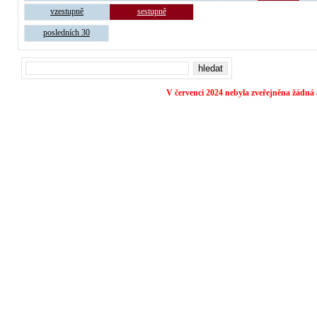
vzestupně
sestupně
posledních 30
V červenci 2024 nebyla zveřejněna žádná 