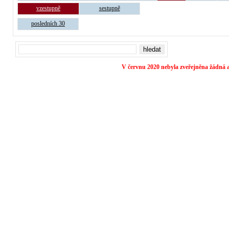
vzestupně
sestupně
posledních 30
V červnu 2020 nebyla zveřejněna žádná a