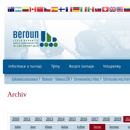
Základní informace
Historie
-
bilance ČR
Organizační výbor
Ubytování pro tým
Archiv
2010
2011
2012
2013
2014
2015
2016
2017
2018
2019
20
leden
únor
březen
duben
květen
červen
červenec
s