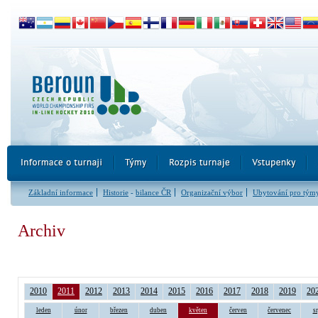
Základní informace
Historie
-
bilance ČR
Organizační výbor
Ubytování pro tým
Archiv
2010
2011
2012
2013
2014
2015
2016
2017
2018
2019
20
leden
únor
březen
duben
květen
červen
červenec
s