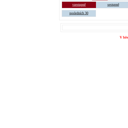
vzestupně
sestupně
posledních 30
V bře