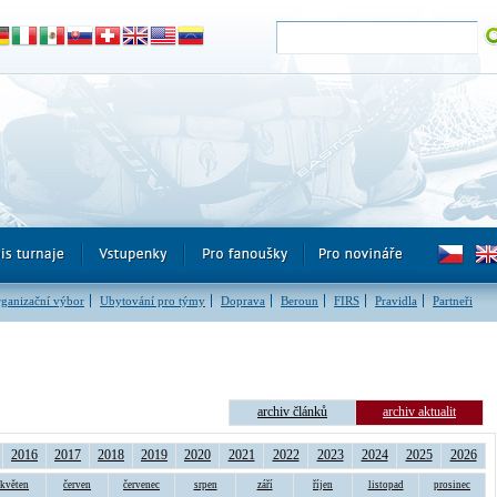
ganizační výbor
Ubytování pro týmy
Doprava
Beroun
FIRS
Pravidla
Partneři
archiv článků
archiv aktualit
2016
2017
2018
2019
2020
2021
2022
2023
2024
2025
2026
květen
červen
červenec
srpen
září
říjen
listopad
prosinec