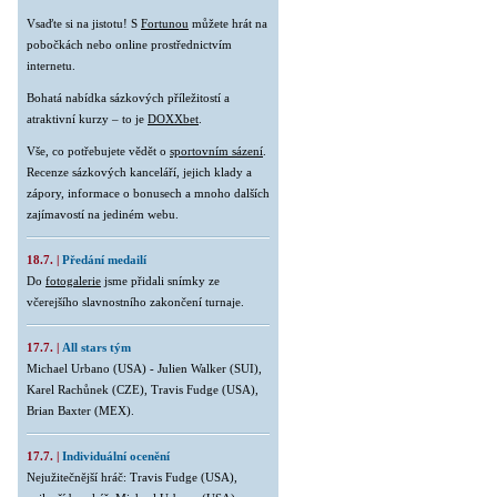
Vsaďte si na jistotu! S
Fortunou
můžete hrát na
pobočkách nebo online prostřednictvím
internetu.
Bohatá nabídka sázkových příležitostí a
atraktivní kurzy – to je
DOXXbet
.
Vše, co potřebujete vědět o
sportovním sázení
.
Recenze sázkových kanceláří, jejich klady a
zápory, informace o bonusech a mnoho dalších
zajímavostí na jediném webu.
18.7. |
Předání medailí
Do
fotogalerie
jsme přidali snímky ze
včerejšího slavnostního zakončení turnaje.
17.7. |
All stars tým
Michael Urbano (USA) - Julien Walker (SUI),
Karel Rachůnek (CZE), Travis Fudge (USA),
Brian Baxter (MEX).
17.7. |
Individuální ocenění
Nejužitečnější hráč: Travis Fudge (USA),