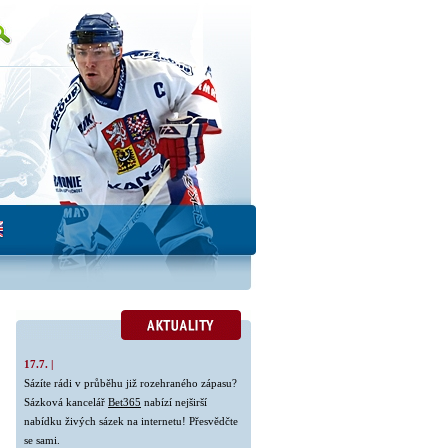
17.7. |
Sázíte rádi v průběhu již rozehraného zápasu?
Sázková kancelář
Bet365
nabízí nejširší
nabídku živých sázek na internetu! Přesvědčte
se sami.