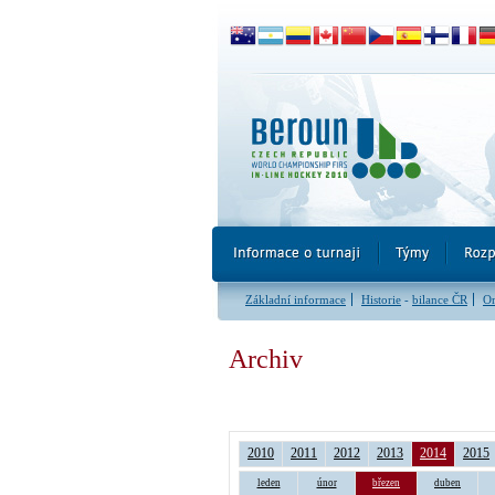
Základní informace
Historie
-
bilance ČR
Or
Archiv
2010
2011
2012
2013
2014
2015
leden
únor
březen
duben