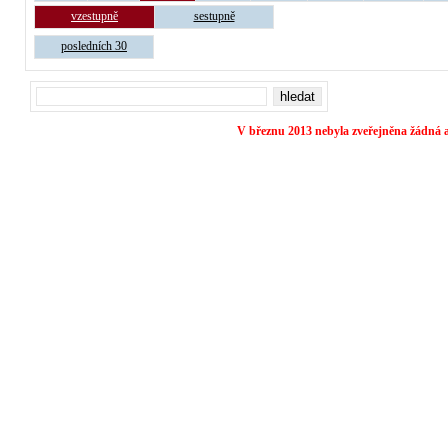
vzestupně
sestupně
posledních 30
V březnu 2013 nebyla zveřejněna žádná a