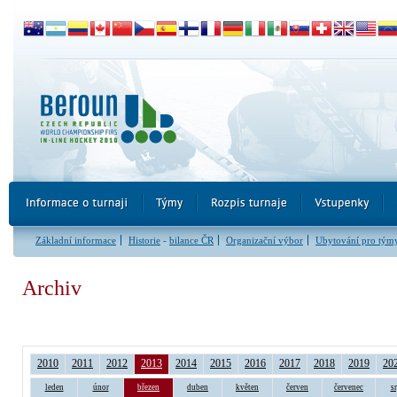
Základní informace
Historie
-
bilance ČR
Organizační výbor
Ubytování pro tým
Archiv
2010
2011
2012
2013
2014
2015
2016
2017
2018
2019
20
leden
únor
březen
duben
květen
červen
červenec
s