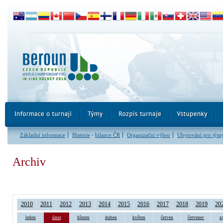
Základní informace
Historie
-
bilance ČR
Organizační výbor
Ubytování pro tým
Archiv
2010
2011
2012
2013
2014
2015
2016
2017
2018
2019
20
leden
únor
březen
duben
květen
červen
červenec
s