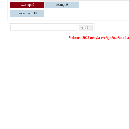
vzestupně
sestupně
posledních 30
V únoru 2022 nebyla zveřejněna žádná a