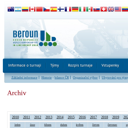
Základní informace
Historie
-
bilance ČR
Organizační výbor
Ubytování pro tým
Archiv
2010
2011
2012
2013
2014
2015
2016
2017
2018
2019
20
leden
únor
březen
duben
květen
červen
červenec
s