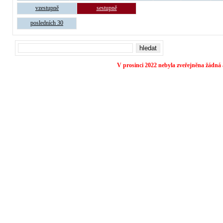
vzestupně
sestupně
posledních 30
V prosinci 2022 nebyla zveřejněna žádná 