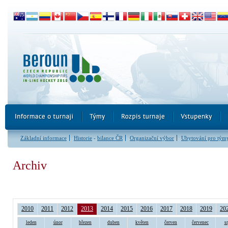
Základní informace
Historie
-
bilance ČR
Organizační výbor
Ubytování pro tým
Archiv
2010
2011
2012
2013
2014
2015
2016
2017
2018
2019
20
leden
únor
březen
duben
květen
červen
červenec
s