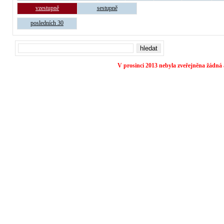
vzestupně
sestupně
posledních 30
V prosinci 2013 nebyla zveřejněna žádná 