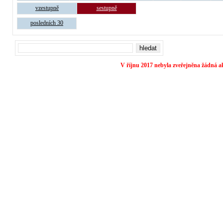
vzestupně
sestupně
posledních 30
V říjnu 2017 nebyla zveřejněna žádná ak