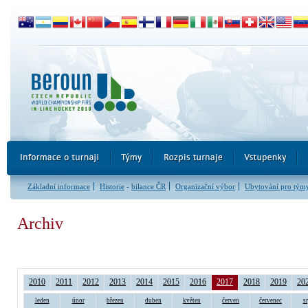
Základní informace
Historie
-
bilance ČR
Organizační výbor
Ubytování pro tým
Archiv
2010
2011
2012
2013
2014
2015
2016
2017
2018
2019
20
leden
únor
březen
duben
květen
červen
červenec
s