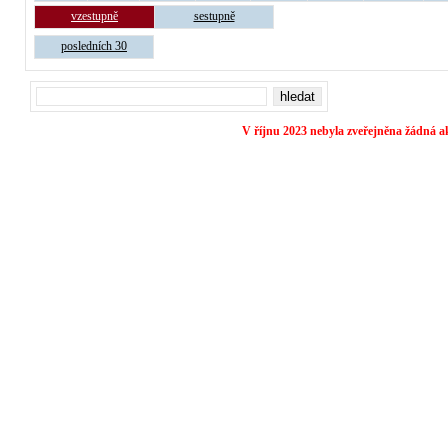
vzestupně
sestupně
posledních 30
V říjnu 2023 nebyla zveřejněna žádná ak