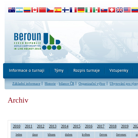
Základní informace
Historie
-
bilance ČR
Organizační výbor
Ubytování pro tým
Archiv
2010
2011
2012
2013
2014
2015
2016
2017
2018
2019
20
leden
únor
březen
duben
květen
červen
červenec
s