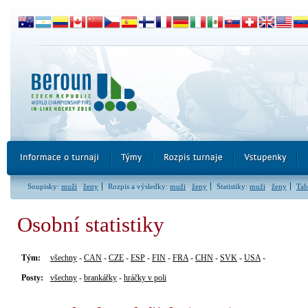
Soupisky:
muži
ženy
Rozpis a výsledky:
muži
ženy
Statistiky:
muži
ženy
Tab
Osobní statistiky
Tým:
všechny
-
CAN
-
CZE
-
ESP
-
FIN
-
FRA
-
CHN
-
SVK
-
USA
-
Posty:
všechny
-
brankářky
-
hráčky v poli