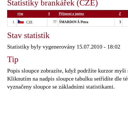
Statistiky brankářek (CZE)
tým
#
Příjmení a jméno
Z
1.
77
ŠMARDOVÁ Petra
5
CZE
Stav statistik
Statistiky byly vygenerovány 15.07.2010 - 18:02
Tip
Popis sloupce zobrazíte, když podržíte kurzor myši
Kliknutím na nadpis sloupce tabulku setřídíte dle tét
vyznačeny sloupce se základními statistikami.