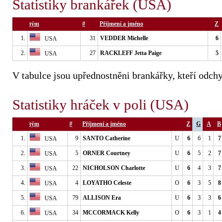
Statistiky brankářek (USA)
tým
#
Příjmení a jméno
Z
1.
31
VEDDER Michelle
6
USA
2.
27
RACKLEFF Jetta Paige
5
USA
V tabulce jsou upřednostněni brankářky, kteří odchy
Statistiky hráček v poli (USA)
tým
#
Příjmení a jméno
Z
G
A
B
1.
9
SANTO Catherine
U
6
6
1
7
USA
2.
5
ORNER Courtney
U
6
5
2
7
USA
3.
22
NICHOLSON Charlotte
U
6
4
3
7
USA
4.
4
LOYATHO Celeste
O
6
3
5
8
USA
5.
79
ALLISON Era
U
6
3
3
6
USA
6.
34
MCCORMACK Kelly
O
6
3
1
4
USA