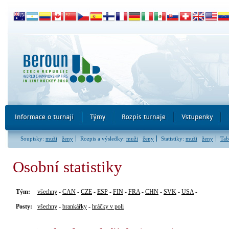
Soupisky:
muži
ženy
Rozpis a výsledky:
muži
ženy
Statistiky:
muži
ženy
Tab
Osobní statistiky
Tým:
všechny
-
CAN
-
CZE
-
ESP
-
FIN
-
FRA
-
CHN
-
SVK
-
USA
-
Posty:
všechny
-
brankářky
-
hráčky v poli