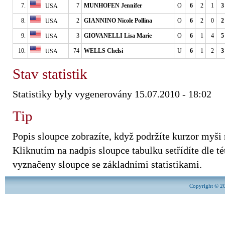
7.
7
MUNHOFEN Jennifer
O
6
2
1
3
USA
8.
2
GIANNINO Nicole Pollina
O
6
2
0
2
USA
9.
3
GIOVANELLI Lisa Marie
O
6
1
4
5
USA
10.
74
WELLS Chelsi
U
6
1
2
3
USA
Stav statistik
Statistiky byly vygenerovány 15.07.2010 - 18:02
Tip
Popis sloupce zobrazíte, když podržíte kurzor myši
Kliknutím na nadpis sloupce tabulku setřídíte dle tét
vyznačeny sloupce se základními statistikami.
Copyright © 