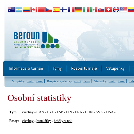
Soupisky:
muži
ženy
Rozpis a výsledky:
muži
ženy
Statistiky:
muži
ženy
Tab
Osobní statistiky
Tým:
všechny
-
CAN
-
CZE
-
ESP
-
FIN
-
FRA
-
CHN
-
SVK
-
USA
-
Posty:
všechny
-
brankářky
-
hráčky v poli