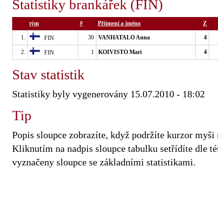
Statistiky brankářek (FIN)
tým
#
Příjmení a jméno
Z
1.
30
VANHATALO Anna
4
FIN
2.
1
KOIVISTO Mari
4
FIN
Stav statistik
Statistiky byly vygenerovány 15.07.2010 - 18:02
Tip
Popis sloupce zobrazíte, když podržíte kurzor myši
Kliknutím na nadpis sloupce tabulku setřídíte dle tét
vyznačeny sloupce se základními statistikami.