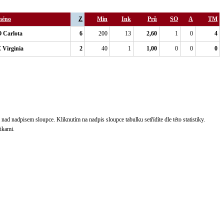
méno
Z
Min
Ink
Prů
SO
A
TM
Carlota
6
200
13
2,60
1
0
4
Virginia
2
40
1
1,00
0
0
0
nad nadpisem sloupce. Kliknutím na nadpis sloupce tabulku setřídíte dle této statistiky.
tikami.