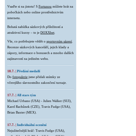
Vsaďte si na jistotu! S
Fortunou
můžete hrát na
pobočkách nebo online prostřednictvím
internetu.
Bohatá nabídka sázkových příležitostí a
atraktivní kurzy – to je
DOXXbet
.
Vše, co potřebujete vědět o
sportovním sázení
.
Recenze sázkových kanceláří, jejich klady a
zápory, informace o bonusech a mnoho dalších
zajímavostí na jediném webu.
18.7. |
Předání medailí
Do
fotogalerie
jsme přidali snímky ze
včerejšího slavnostního zakončení turnaje.
17.7. |
All stars tým
Michael Urbano (USA) - Julien Walker (SUI),
Karel Rachůnek (CZE), Travis Fudge (USA),
Brian Baxter (MEX).
17.7. |
Individuální ocenění
Nejužitečnější hráč: Travis Fudge (USA),