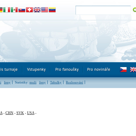
i
ženy
Statistiky:
muži
ženy
Tabulky
Rozlosování
RA
-
CHN
-
SVK
-
USA
-