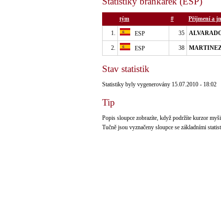
Statistiky brankářek (ESP)
tým
#
Příjmení a j
1.
35
ALVARADO 
ESP
2.
38
MARTINEZ 
ESP
Stav statistik
Statistiky byly vygenerovány 15.07.2010 - 18:02
Tip
Popis sloupce zobrazíte, když podržíte kurzor myši 
Tučně jsou vyznačeny sloupce se základními statis