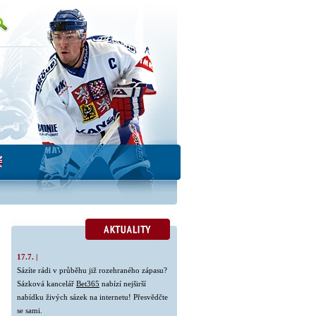
17.7. |
Sázíte rádi v průběhu již rozehraného zápasu?
Sázková kancelář
Bet365
nabízí nejširší
nabídku živých sázek na internetu! Přesvědčte
se sami.