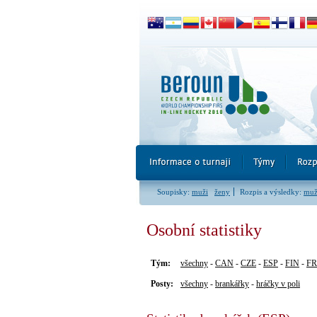
Soupisky:
muži
ženy
Rozpis a výsledky:
muž
Osobní statistiky
Tým:
všechny
-
CAN
-
CZE
-
ESP
-
FIN
-
F
Posty:
všechny
-
brankářky
-
hráčky v poli