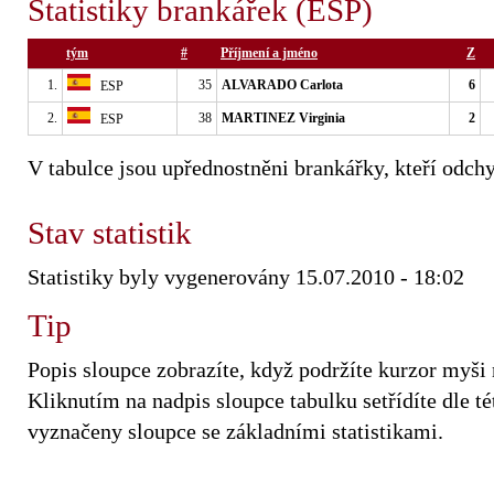
Statistiky brankářek (ESP)
tým
#
Příjmení a jméno
Z
1.
35
ALVARADO Carlota
6
ESP
2.
38
MARTINEZ Virginia
2
ESP
V tabulce jsou upřednostněni brankářky, kteří odchy
Stav statistik
Statistiky byly vygenerovány 15.07.2010 - 18:02
Tip
Popis sloupce zobrazíte, když podržíte kurzor myši
Kliknutím na nadpis sloupce tabulku setřídíte dle tét
vyznačeny sloupce se základními statistikami.