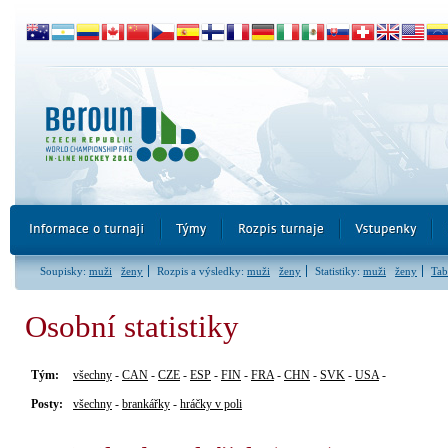
Soupisky:
muži
ženy
Rozpis a výsledky:
muži
ženy
Statistiky:
muži
ženy
Tab
Osobní statistiky
Tým:
všechny
-
CAN
-
CZE
-
ESP
-
FIN
-
FRA
-
CHN
-
SVK
-
USA
-
Posty:
všechny
-
brankářky
-
hráčky v poli