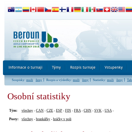
Soupisky:
muži
ženy
Rozpis a výsledky:
muži
ženy
Statistiky:
muži
ženy
Tab
Osobní statistiky
Tým:
všechny
-
CAN
-
CZE
-
ESP
-
FIN
-
FRA
-
CHN
-
SVK
-
USA
-
Posty:
všechny
-
brankářky
-
hráčky v poli