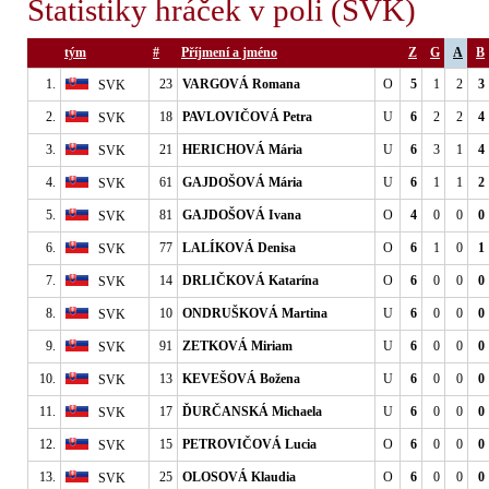
Statistiky hráček v poli (SVK)
tým
#
Příjmení a jméno
Z
G
A
B
1.
23
VARGOVÁ Romana
O
5
1
2
3
SVK
2.
18
PAVLOVIČOVÁ Petra
U
6
2
2
4
SVK
3.
21
HERICHOVÁ Mária
U
6
3
1
4
SVK
4.
61
GAJDOŠOVÁ Mária
U
6
1
1
2
SVK
5.
81
GAJDOŠOVÁ Ivana
O
4
0
0
0
SVK
6.
77
LALÍKOVÁ Denisa
O
6
1
0
1
SVK
7.
14
DRLIČKOVÁ Katarína
O
6
0
0
0
SVK
8.
10
ONDRUŠKOVÁ Martina
U
6
0
0
0
SVK
9.
91
ZETKOVÁ Miriam
U
6
0
0
0
SVK
10.
13
KEVEŠOVÁ Božena
U
6
0
0
0
SVK
11.
17
ĎURČANSKÁ Michaela
U
6
0
0
0
SVK
12.
15
PETROVIČOVÁ Lucia
O
6
0
0
0
SVK
13.
25
OLOSOVÁ Klaudia
O
6
0
0
0
SVK