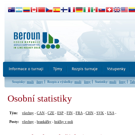
Soupisky:
muži
ženy
Rozpis a výsledky:
muži
ženy
Statistiky:
muži
ženy
Tab
Osobní statistiky
Tým:
všechny
-
CAN
-
CZE
-
ESP
-
FIN
-
FRA
-
CHN
-
SVK
-
USA
-
Posty:
všechny
-
brankářky
-
hráčky v poli