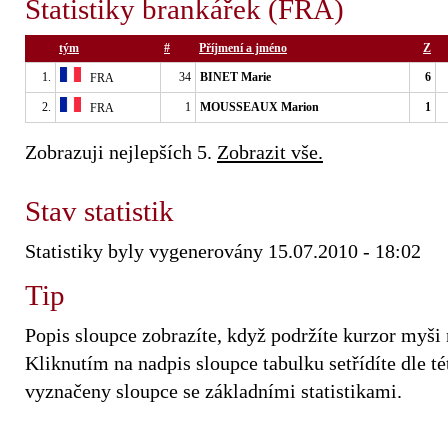
Statistiky brankářek (FRA)
tým
#
Příjmení a jméno
Z
1.
34
BINET Marie
6
FRA
2.
1
MOUSSEAUX Marion
1
FRA
Zobrazuji nejlepších 5.
Zobrazit vše.
Stav statistik
Statistiky byly vygenerovány 15.07.2010 - 18:02
Tip
Popis sloupce zobrazíte, když podržíte kurzor myši
Kliknutím na nadpis sloupce tabulku setřídíte dle tét
vyznačeny sloupce se základními statistikami.