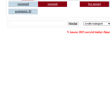
vzestupně
sestupně
bez anotací
posledních 30
V únoru 2025 nevyšel žádný článe