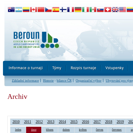
Základní informace
Historie
-
bilance ČR
Organizační výbor
Ubytování pro tým
Archiv
2010
2011
2012
2013
2014
2015
2016
2017
2018
2019
20
leden
únor
březen
duben
květen
červen
červenec
s