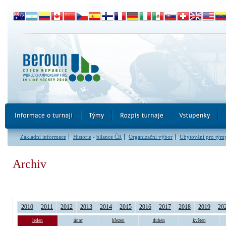
Základní informace
Historie
-
bilance ČR
Organizační výbor
Ubytování pro tým
Archiv
2010
2011
2012
2013
2014
2015
2016
2017
2018
2019
20
leden
únor
březen
duben
květen