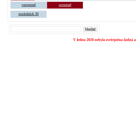
vzestupně
sestupně
posledních 30
V lednu 2026 nebyla zveřejněna žádná ak